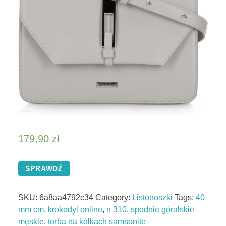
179,90
zł
SPRAWDŹ
SKU:
6a8aa4792c34
Category:
Listonoszki
Tags:
40
mm cm
,
krokodyl online
,
n 310
,
spodnie góralskie
męskie
,
torba na kółkach samsonite