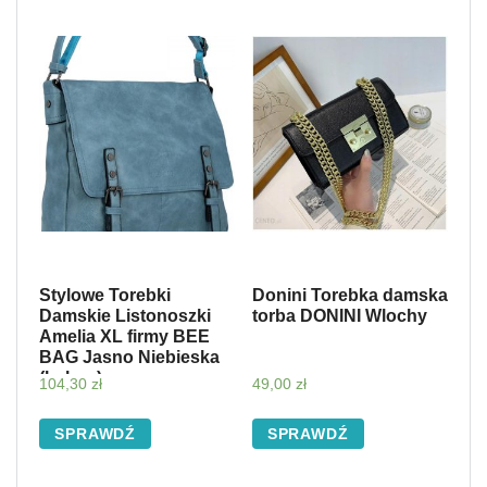
Stylowe Torebki
Donini Torebka damska
Damskie Listonoszki
torba DONINI Wlochy
Amelia XL firmy BEE
BAG Jasno Niebieska
(kolory)
104,30
zł
49,00
zł
SPRAWDŹ
SPRAWDŹ