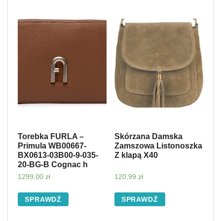
Torebka FURLA –
Skórzana Damska
Primula WB00667-
Zamszowa Listonoszka
BX0613-03B00-9-035-
Z klapą X40
20-BG-B Cognac h
1299,00
zł
120,99
zł
SPRAWDŹ
SPRAWDŹ