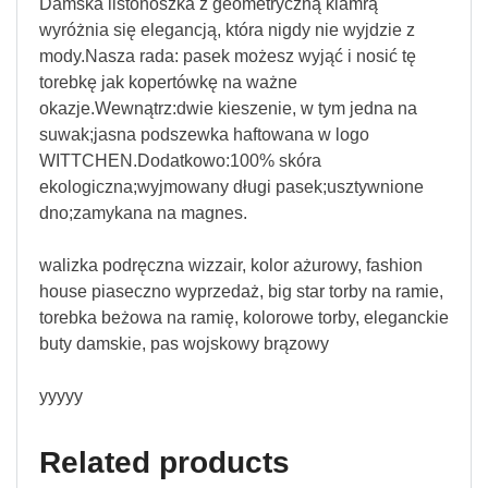
Damska listonoszka z geometryczną klamrą
wyróżnia się elegancją, która nigdy nie wyjdzie z
mody.Nasza rada: pasek możesz wyjąć i nosić tę
torebkę jak kopertówkę na ważne
okazje.Wewnątrz:dwie kieszenie, w tym jedna na
suwak;jasna podszewka haftowana w logo
WITTCHEN.Dodatkowo:100% skóra
ekologiczna;wyjmowany długi pasek;usztywnione
dno;zamykana na magnes.
walizka podręczna wizzair, kolor ażurowy, fashion
house piaseczno wyprzedaż, big star torby na ramie,
torebka beżowa na ramię, kolorowe torby, eleganckie
buty damskie, pas wojskowy brązowy
yyyyy
Related products