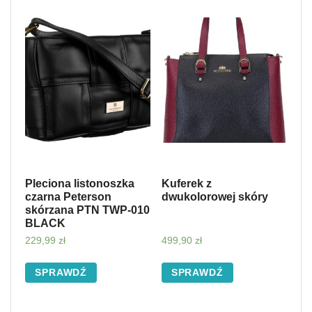
Pleciona listonoszka
Kuferek z
czarna Peterson
dwukolorowej skóry
skórzana PTN TWP-010
BLACK
229,99
zł
499,90
zł
SPRAWDŹ
SPRAWDŹ