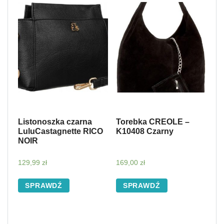
Listonoszka czarna
Torebka CREOLE –
LuluCastagnette RICO
K10408 Czarny
NOIR
129,99
zł
169,00
zł
SPRAWDŹ
SPRAWDŹ