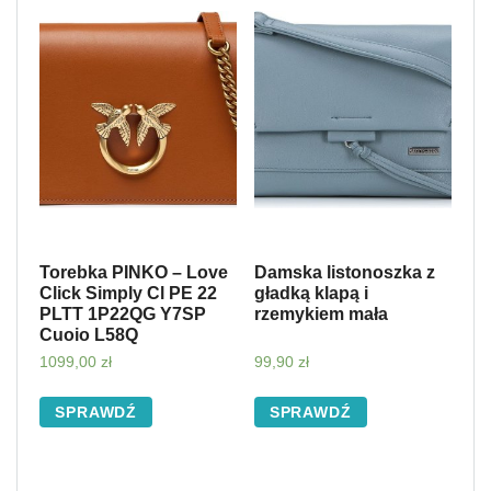
Torebka PINKO – Love
Damska listonoszka z
Click Simply Cl PE 22
gładką klapą i
PLTT 1P22QG Y7SP
rzemykiem mała
Cuoio L58Q
1099,00
zł
99,90
zł
SPRAWDŹ
SPRAWDŹ