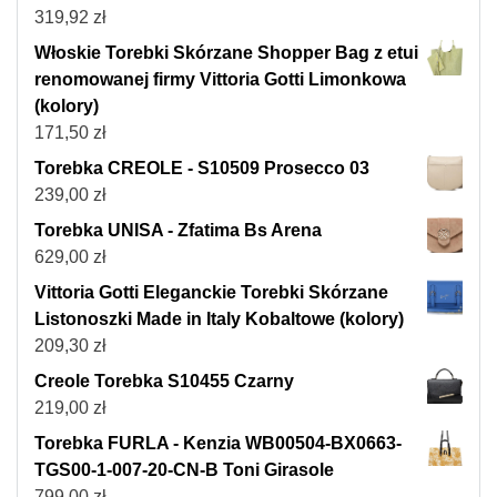
319,92
zł
Włoskie Torebki Skórzane Shopper Bag z etui
renomowanej firmy Vittoria Gotti Limonkowa
(kolory)
171,50
zł
Torebka CREOLE - S10509 Prosecco 03
239,00
zł
Torebka UNISA - Zfatima Bs Arena
629,00
zł
Vittoria Gotti Eleganckie Torebki Skórzane
Listonoszki Made in Italy Kobaltowe (kolory)
209,30
zł
Creole Torebka S10455 Czarny
219,00
zł
Torebka FURLA - Kenzia WB00504-BX0663-
TGS00-1-007-20-CN-B Toni Girasole
799,00
zł