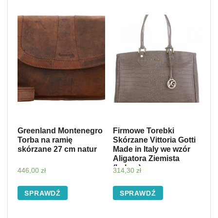
Greenland Montenegro
Firmowe Torebki
Torba na ramię
Skórzane Vittoria Gotti
skórzane 27 cm natur
Made in Italy we wzór
Aligatora Ziemista
(kolory)
446,00
zł
314,30
zł
SPRAWDŹ
SPRAWDŹ