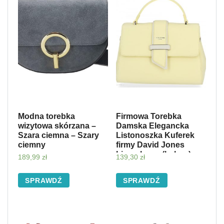
Modna torebka
Firmowa Torebka
wizytowa skórzana –
Damska Elegancka
Szara ciemna – Szary
Listonoszka Kuferek
ciemny
firmy David Jones
Limonkowa (kolory)
189,99
zł
139,30
zł
SPRAWDŹ
SPRAWDŹ