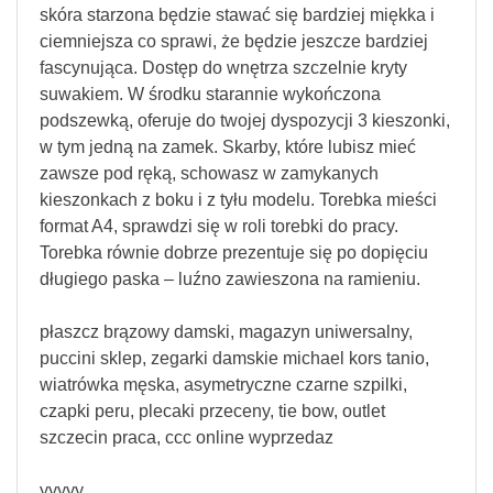
skóra starzona będzie stawać się bardziej miękka i
ciemniejsza co sprawi, że będzie jeszcze bardziej
fascynująca. Dostęp do wnętrza szczelnie kryty
suwakiem. W środku starannie wykończona
podszewką, oferuje do twojej dyspozycji 3 kieszonki,
w tym jedną na zamek. Skarby, które lubisz mieć
zawsze pod ręką, schowasz w zamykanych
kieszonkach z boku i z tyłu modelu. Torebka mieści
format A4, sprawdzi się w roli torebki do pracy.
Torebka równie dobrze prezentuje się po dopięciu
długiego paska – luźno zawieszona na ramieniu.
płaszcz brązowy damski, magazyn uniwersalny,
puccini sklep, zegarki damskie michael kors tanio,
wiatrówka męska, asymetryczne czarne szpilki,
czapki peru, plecaki przeceny, tie bow, outlet
szczecin praca, ccc online wyprzedaz
yyyyy