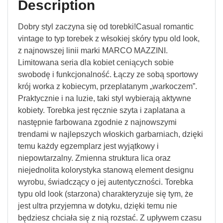
Description
Dobry styl zaczyna się od torebki!Casual romantic
vintage to typ torebek z włsokiej skóry typu old look,
z najnowszej linii marki MARCO MAZZINI.
Limitowana seria dla kobiet ceniących sobie
swobodę i funkcjonalność. Łączy ze sobą sportowy
krój worka z kobiecym, przeplatanym „warkoczem”.
Praktycznie i na luzie, taki styl wybierają aktywne
kobiety. Torebka jest ręcznie szyta i zaplatana a
następnie farbowana zgodnie z najnowszymi
trendami w najlepszych włoskich garbarniach, dzięki
temu każdy egzemplarz jest wyjątkowy i
niepowtarzalny. Zmienna struktura lica oraz
niejednolita kolorystyka stanową element designu
wyrobu, świadczący o jej autentyczności. Torebka
typu old look (starzona) charakteryzuje się tym, że
jest ultra przyjemna w dotyku, dzięki temu nie
będziesz chciała się z nią rozstać. Z upływem czasu