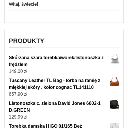
Witaj, świecie!
PRODUKTY
Skórzana szara torebka/worek/listonoszka z
frędzlem
149,00
zł
Tuscany Leather TL Bag - torba na ramię z
miękkiej skóry , kolor cognac TL141110
657,90
zł
Listonoszka c. zielona David Jones 6602-1
D.GREEN
129,99
zł
Torebka damska HIGO 01/165 Beż