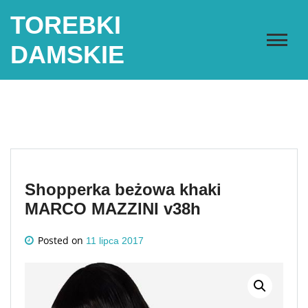
Skip
TOREBKI
to
content
DAMSKIE
Shopperka beżowa khaki
MARCO MAZZINI v38h
Posted on
11 lipca 2017