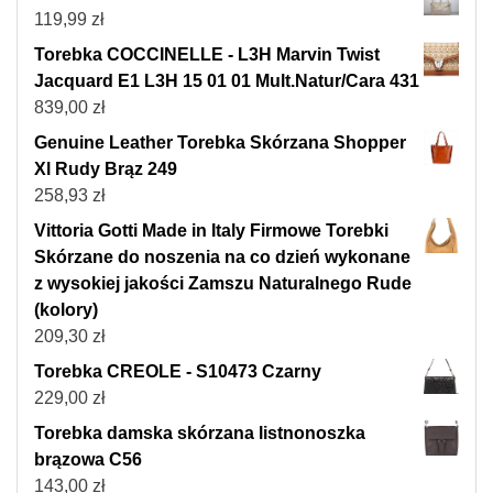
119,99
zł
Torebka COCCINELLE - L3H Marvin Twist
Jacquard E1 L3H 15 01 01 Mult.Natur/Cara 431
839,00
zł
Genuine Leather Torebka Skórzana Shopper
Xl Rudy Brąz 249
258,93
zł
Vittoria Gotti Made in Italy Firmowe Torebki
Skórzane do noszenia na co dzień wykonane
z wysokiej jakości Zamszu Naturalnego Rude
(kolory)
209,30
zł
Torebka CREOLE - S10473 Czarny
229,00
zł
Torebka damska skórzana listnonoszka
brązowa C56
143,00
zł