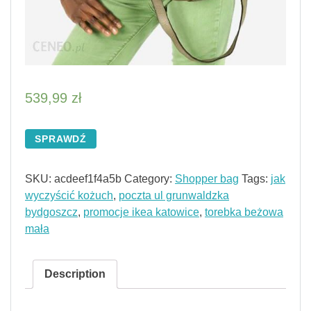
539,99
zł
SPRAWDŹ
SKU:
acdeef1f4a5b
Category:
Shopper bag
Tags:
jak
wyczyścić kożuch
,
poczta ul grunwaldzka
bydgoszcz
,
promocje ikea katowice
,
torebka beżowa
mała
Description