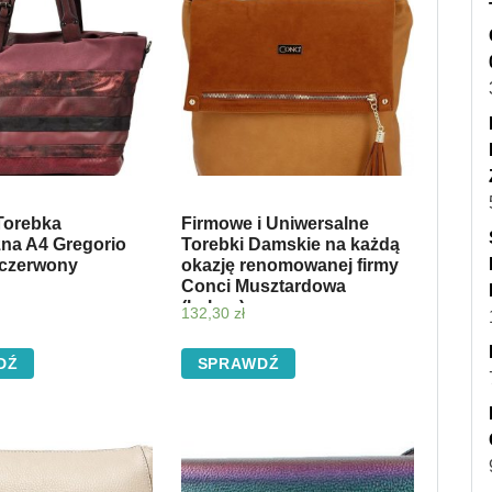
Torebka
Firmowe i Uniwersalne
zna A4 Gregorio
Torebki Damskie na każdą
czerwony
okazję renomowanej firmy
Conci Musztardowa
(kolory)
132,30
zł
DŹ
SPRAWDŹ