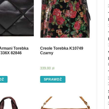
Armani Torebka
Creole Torebka K10749
336X 82846
Czarny
339,00
zł
DŹ
SPRAWDŹ