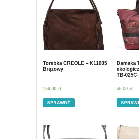
Torebka CREOLE – K11005
Damska 
Brązowy
ekologic
TB-025C 
159,00
zł
55,00
zł
SPRAWDŹ
SPRAW