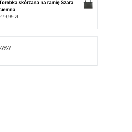
Torebka skórzana na ramię Szara
ciemna
279,99
zł
yyyyy