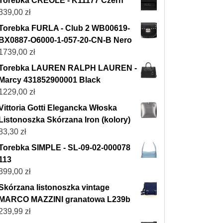
Torebka CREOLE - K11177 Czerń
339,00
zł
Torebka FURLA - Club 2 WB00619-
BX0887-O6000-1-057-20-CN-B Nero
1739,00
zł
Torebka LAUREN RALPH LAUREN -
Marcy 431852900001 Black
1229,00
zł
Vittoria Gotti Elegancka Włoska
Listonoszka Skórzana Iron (kolory)
83,30
zł
Torebka SIMPLE - SL-09-02-000078
113
399,00
zł
Skórzana listonoszka vintage
MARCO MAZZINI granatowa L239b
239,99
zł