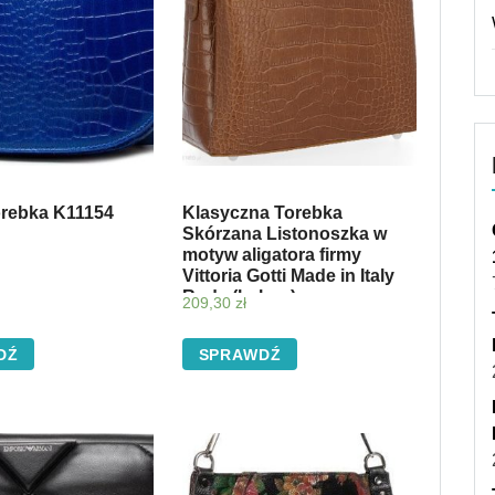
orebka K11154
Klasyczna Torebka
Skórzana Listonoszka w
motyw aligatora firmy
Vittoria Gotti Made in Italy
Ruda (kolory)
209,30
zł
DŹ
SPRAWDŹ