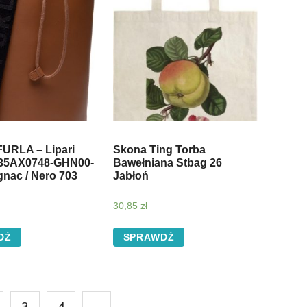
FURLA – Lipari
Skona Ting Torba
35AX0748-GHN00-
Bawełniana Stbag 26
gnac / Nero 703
Jabłoń
30,85
zł
DŹ
SPRAWDŹ
3
4
→