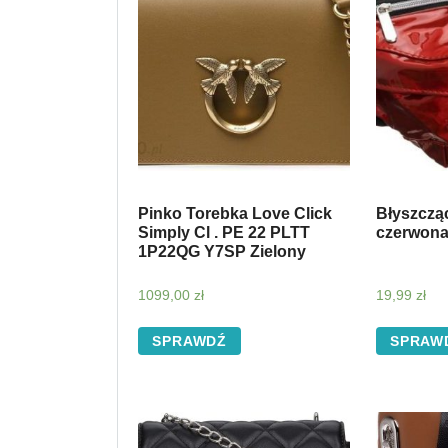
Pinko Torebka Love Click
Błyszczą
Simply Cl . PE 22 PLTT
czerwon
1P22QG Y7SP Zielony
1099,00
zł
19,99
zł
SPRAWDŹ
SPRAW