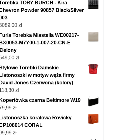
Torebka TORY BURCH - Kira
Chevron Powder 90857 Black/Silver
003
3089,00
zł
Furla Torebka Miastella WE00217-
BX0053-M7Y00-1-007-20-CN-E
Zielony
549,00
zł
Stylowe Torebki Damskie
Listonoszki w motyw węża firmy
David Jones Czerwona (kolory)
118,30
zł
Kopertówka czarna Beltimore W19
79,99
zł
Listonoszka koralowa Rovicky
CP108014 CORAL
99,99
zł