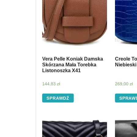
Vera Pelle Koniak Damska
Creole T
Skórzana Mała Torebka
Niebieski
Listonoszka X41
144,83
zł
269,00
zł
SPRAWDŹ
SPRAW