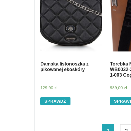
Damska listonoszka z
Torebka 
pikowanej ekoskóry
WB0032-
1-003 Co
129,90
zł
989,00
zł
SPRAWDŹ
SPRAW
1
2