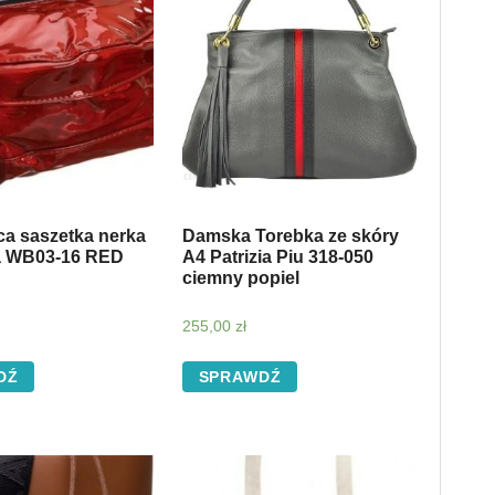
ca saszetka nerka
Damska Torebka ze skóry
a WB03-16 RED
A4 Patrizia Piu 318-050
ciemny popiel
255,00
zł
DŹ
SPRAWDŹ