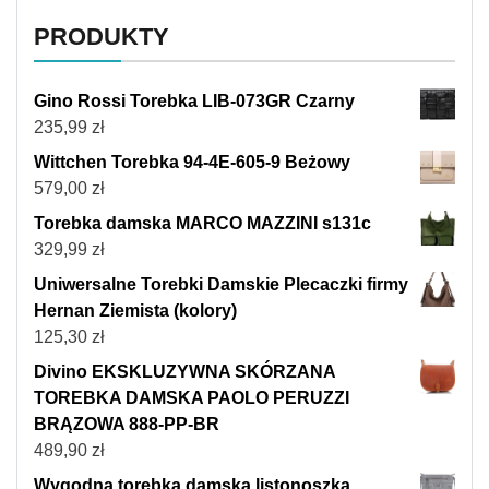
PRODUKTY
Gino Rossi Torebka LIB-073GR Czarny
235,99
zł
Wittchen Torebka 94-4E-605-9 Beżowy
579,00
zł
Torebka damska MARCO MAZZINI s131c
329,99
zł
Uniwersalne Torebki Damskie Plecaczki firmy
Hernan Ziemista (kolory)
125,30
zł
Divino EKSKLUZYWNA SKÓRZANA
TOREBKA DAMSKA PAOLO PERUZZI
BRĄZOWA 888-PP-BR
489,90
zł
Wygodna torebka damska listonoszka