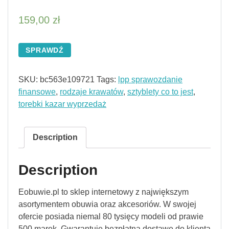
159,00
zł
SPRAWDŹ
SKU:
bc563e109721
Tags:
lpp sprawozdanie
finansowe
,
rodzaje krawatów
,
sztyblety co to jest
,
torebki kazar wyprzedaż
Description
Description
Eobuwie.pl to sklep internetowy z największym
asortymentem obuwia oraz akcesoriów. W swojej
ofercie posiada niemal 80 tysięcy modeli od prawie
500 marek. Gwarantuje bezpłatną dostawę do klienta