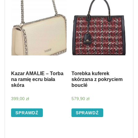
Kazar AMALIE – Torba
Torebka kuferek
na ramię ecru biała
skórzana z pokryciem
skóra
bouclé
399,00
zł
579,90
zł
SPRAWDŹ
SPRAWDŹ