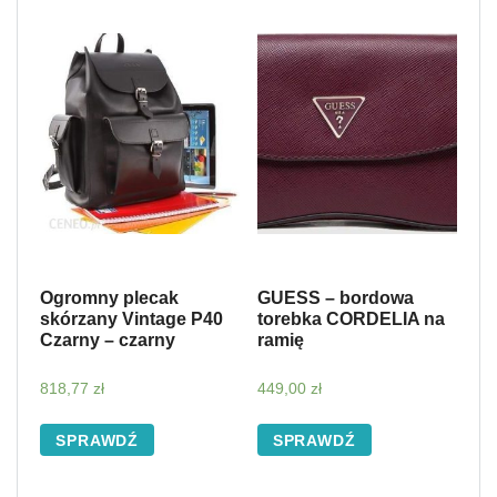
Ogromny plecak
GUESS – bordowa
skórzany Vintage P40
torebka CORDELIA na
Czarny – czarny
ramię
818,77
zł
449,00
zł
SPRAWDŹ
SPRAWDŹ