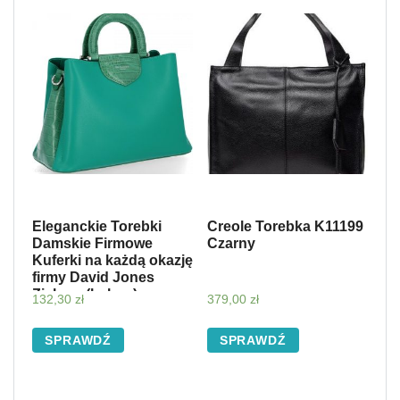
Eleganckie Torebki
Creole Torebka K11199
Damskie Firmowe
Czarny
Kuferki na każdą okazję
firmy David Jones
Zielona (kolory)
132,30
zł
379,00
zł
SPRAWDŹ
SPRAWDŹ