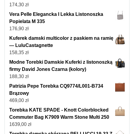
174,30
zł
Vera Pelle Elegancka I Lekka Listonoszka
Popielata M 335
176,90
zł
Kuferek damski multicolor z paskiem na ramię
— LuluCastagnette
158,35
zł
Modne Torebki Damskie Kuferki z listonoszką
firmy David Jones Czarna (kolory)
188,30
zł
Patrizia Pepe Torebka CQ9774/L001-B734
Brązowy
469,00
zł
Torebka KATE SPADE - Knott Colorblocked
Commuter Bag K7909 Warm Stone Multi 250
1639,00
zł
Torebka damska skórzana PELLUCCI 19-33 Z