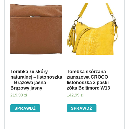
Torebka ze skóry
Torebka skórzana
naturalnej – listonoszka
zamszowa CROCO
– Brązowa jasna –
listonoszka 2 paski
Brązowy jasny
żółta Beltimore W13
219,99
zł
142,99
zł
SPRAWDŹ
SPRAWDŹ