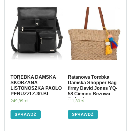
TOREBKA DAMSKA
Ratanowa Torebka
SKÓRZANA
Damska Shopper Bag
LISTONOSZKA PAOLO
firmy David Jones YQ-
PERUZZI Z-30-BL
58 Ciemno Beżowa
(kolory)
249,99
zł
111,30
zł
SPRAWDŹ
SPRAWDŹ