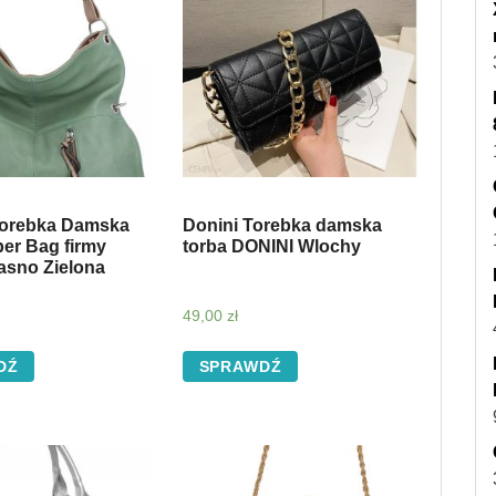
Torebka Damska
Donini Torebka damska
er Bag firmy
torba DONINI Wlochy
asno Zielona
49,00
zł
DŹ
SPRAWDŹ