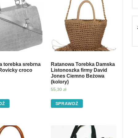
a torebka srebrna
Ratanowa Torebka Damska
Rovicky croco
Listonoszka firmy David
Jones Ciemno Beżowa
(kolory)
55,30
zł
DŹ
SPRAWDŹ