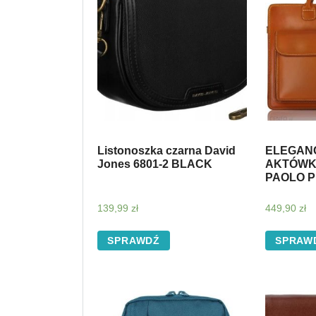
Listonoszka czarna David
ELEGAN
Jones 6801-2 BLACK
AKTÓWK
PAOLO P
139,99
zł
449,90
zł
SPRAWDŹ
SPRAW