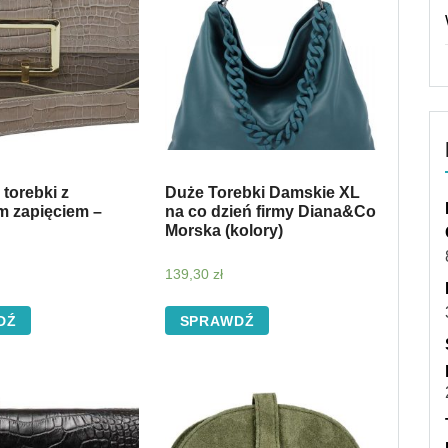
torebki z
Duże Torebki Damskie XL
 zapięciem –
na co dzień firmy Diana&Co
Morska (kolory)
139,30
zł
DŹ
SPRAWDŹ