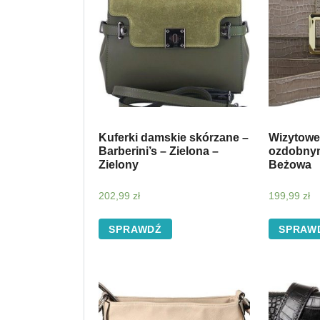
Kuferki damskie skórzane –
Wizytowe 
Barberini’s – Zielona –
ozdobnym
Zielony
Beżowa
202,99
zł
199,99
zł
SPRAWDŹ
SPRAW