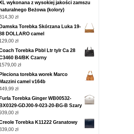
XL wykonana z wysokiej jakości zamszu
naturalnego Beżowa (kolory)
314,30
zł
Damska Torebka Skórzana Luka 19-
88 DOLLARO camel
129,00
zł
Coach Torebka Pbbl Ltr tylr Ca 28
C3460 B4/BK Czarny
1579,00
zł
Pleciona torebka worek Marco
Mazzini camel v164b
449,99
zł
Furla Torebka Ginger WB00532-
BX0329-GDJ00-9-023-20-BG-B Szary
939,00
zł
Creole Torebka K11222 Granatowy
339,00
zł