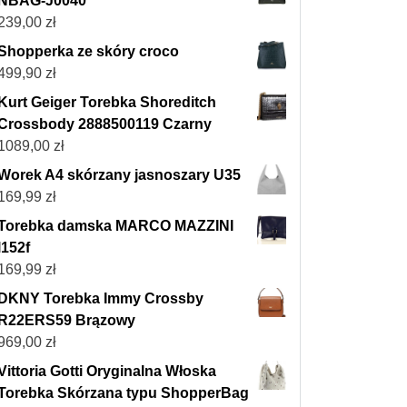
NBAG-J0040
239,00
zł
Shopperka ze skóry croco
499,90
zł
Kurt Geiger Torebka Shoreditch
Crossbody 2888500119 Czarny
1089,00
zł
Worek A4 skórzany jasnoszary U35
169,99
zł
Torebka damska MARCO MAZZINI
l152f
169,99
zł
DKNY Torebka Immy Crossby
R22ERS59 Brązowy
969,00
zł
Vittoria Gotti Oryginalna Włoska
Torebka Skórzana typu ShopperBag