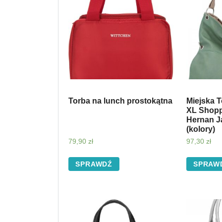
Torba na lunch prostokątna
Miejska 
XL Shopp
Hernan J
(kolory)
79,90
zł
97,30
zł
SPRAWDŹ
SPRAW