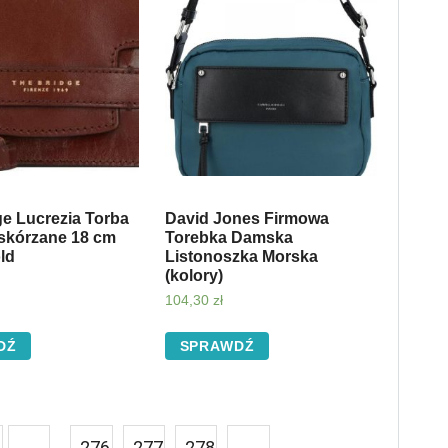
ge Lucrezia Torba
David Jones Firmowa
 skórzane 18 cm
Torebka Damska
ld
Listonoszka Morska
(kolory)
104,30
zł
DŹ
SPRAWDŹ
…
276
277
278
→