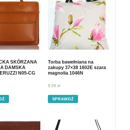
CKA SKÓRZANA
Torba bawełniana na
A DAMSKA
zakupy 37×38 1602E szara
ERUZZI N05-CG
magnolia 1046N
9,59
zł
DŹ
SPRAWDŹ