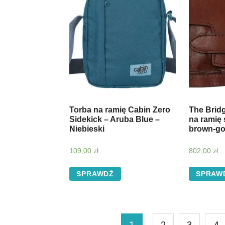
Torba na ramię Cabin Zero
The Brid
Sidekick – Aruba Blue –
na ramię
Niebieski
brown-go
109,00
zł
802,00
zł
SPRAWDŹ
SPRAW
1
2
3
4