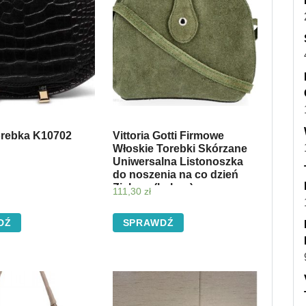
orebka K10702
Vittoria Gotti Firmowe
Włoskie Torebki Skórzane
Uniwersalna Listonoszka
do noszenia na co dzień
Zielona (kolory)
111,30
zł
DŹ
SPRAWDŹ