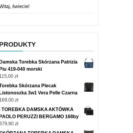
Witaj, świecie!
PRODUKTY
Damska Torebka Skórzana Patrizia
Piu 419-040 morski
115,00
zł
Torebka Skórzana Plecak
Listonoszka 3w1 Vera Pelle Czarna
169,00
zł
i TOREBKA DAMSKA AKTÓWKA
PAOLO PERUZZI BERGAMO 168by
379,90
zł