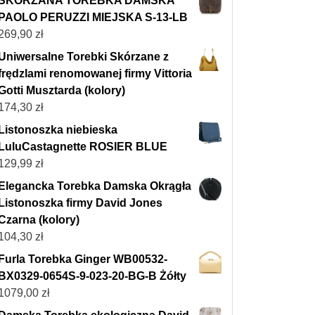
SKÓRZANA TOREBKA DAMSKA
PAOLO PERUZZI MIEJSKA S-13-LB
269,90
zł
Uniwersalne Torebki Skórzane z
frędzlami renomowanej firmy Vittoria
Gotti Musztarda (kolory)
174,30
zł
Listonoszka niebieska
LuluCastagnette ROSIER BLUE
129,99
zł
Elegancka Torebka Damska Okrągła
Listonoszka firmy David Jones
Czarna (kolory)
104,30
zł
Furla Torebka Ginger WB00532-
BX0329-0654S-9-023-20-BG-B Żółty
1079,00
zł