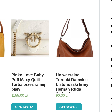
Pinko Love Baby
Uniwersalne
Puff Maxy Quilt
Torebki Damskie
Torba przez ramię
Listonoszki firmy
biały
Hernan Ruda
(kolory)
1155,00
zł
90,30
zł
y)
SPRAWDŹ
SPRAWDŹ