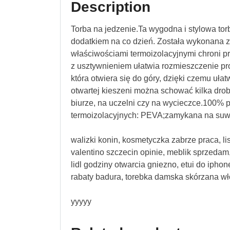
Description
Torba na jedzenie.Ta wygodna i stylowa to
dodatkiem na co dzień. Została wykonana z 
właściwościami termoizolacyjnymi chroni prz
z usztywnieniem ułatwia rozmieszczenie p
która otwiera się do góry, dzięki czemu ułat
otwartej kieszeni można schować kilka drob
biurze, na uczelni czy na wycieczce.100% 
termoizolacyjnych: PEVA;zamykana na suwa
walizki konin, kosmetyczka zabrze praca, lis
valentino szczecin opinie, meblik sprzedam, 
lidl godziny otwarcia gniezno, etui do iphon
rabaty badura, torebka damska skórzana w
yyyyy