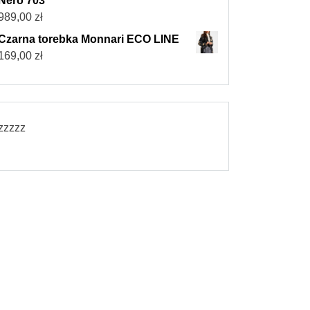
Nero 703
989,00
zł
Czarna torebka Monnari ECO LINE
169,00
zł
zzzzz