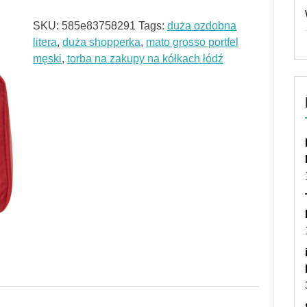
SKU:
585e83758291
Tags:
duża ozdobna
litera
,
duża shopperka
,
mato grosso portfel
męski
,
torba na zakupy na kółkach łódź