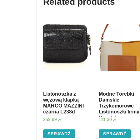
Related products
Listonoszka z
Modne Torebki
wężową klapką
Damskie
MARCO MAZZINI
Trzykomorowe
czarna L238d
Listonoszki firmy
David Jones
259,99
zł
111,30
zł
Musztarda (kolor
SPRAWDŹ
SPRAWDŹ