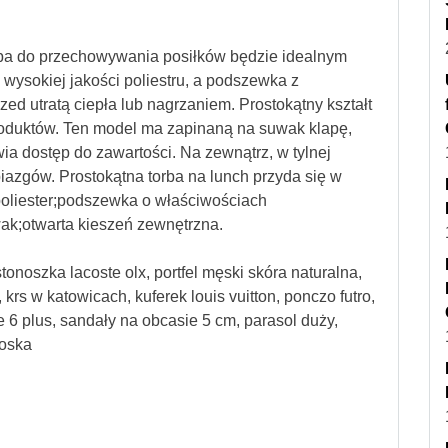
rba do przechowywania posiłków będzie idealnym
wysokiej jakości poliestru, a podszewka z
ed utratą ciepła lub nagrzaniem. Prostokątny kształt
roduktów. Ten model ma zapinaną na suwak klapę,
wia dostęp do zawartości. Na zewnątrz, w tylnej
iazgów. Prostokątna torba na lunch przyda się w
poliester;podszewka o właściwościach
k;otwarta kieszeń zewnętrzna.
tonoszka lacoste olx, portfel męski skóra naturalna,
krs w katowicach, kuferek louis vuitton, ponczo futro,
e 6 plus, sandały na obcasie 5 cm, parasol duży,
łoska