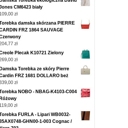
Damska Torebka ekologiczna David
Jones CM6423 biały
109,00
zł
Torebka damska skórzana PIERRE
CARDIN FRZ 1864 SAUVAGE
Czerwony
204,77
zł
Creole Plecak K10721 Zielony
269,00
zł
Damska Torebka ze skóry Pierre
Cardin FRZ 1681 DOLLARO beż
339,00
zł
Torebka NOBO - NBAG-K4103-C004
Różowy
119,00
zł
Torebka FURLA - Lipari WB0032-
35AX0748-GHN00-1-003 Cognac /