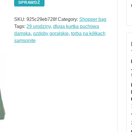
SPRAWDŹ
SKU:
925c29eb728f
Category:
Shopper bag
Tags:
29 urodziny
,
długa kurtka puchowa
damska
,
ozdoby goralskie
,
torba na kółkach
samsonite