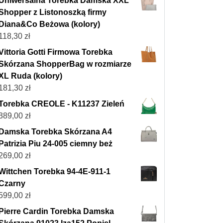
Uniwersalna Torebka Damska XXL
Shopper z Listonoszką firmy
Diana&Co Beżowa (kolory)
118,30
zł
Vittoria Gotti Firmowa Torebka
Skórzana ShopperBag w rozmiarze
XL Ruda (kolory)
181,30
zł
Torebka CREOLE - K11237 Zieleń
389,00
zł
Damska Torebka Skórzana A4
Patrizia Piu 24-005 ciemny beż
269,00
zł
Wittchen Torebka 94-4E-911-1
Czarny
599,00
zł
Pierre Cardin Torebka Damska