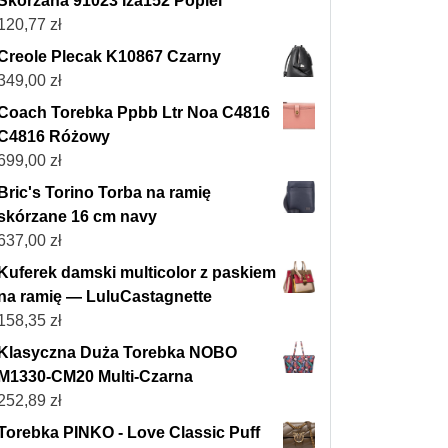
Skórzana 91023 Iza152 Popiel
120,77
zł
Creole Plecak K10867 Czarny
349,00
zł
Coach Torebka Ppbb Ltr Noa C4816
C4816 Różowy
699,00
zł
Bric's Torino Torba na ramię
skórzane 16 cm navy
637,00
zł
Kuferek damski multicolor z paskiem
na ramię — LuluCastagnette
158,35
zł
Klasyczna Duża Torebka NOBO
M1330-CM20 Multi-Czarna
252,89
zł
Torebka PINKO - Love Classic Puff