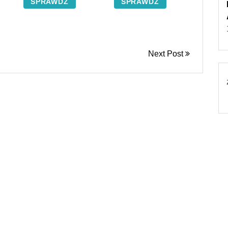
SPRAWDŹ
SPRAWDŹ
Next Post
© 2026
Torebki damskie
Powered by WordPress