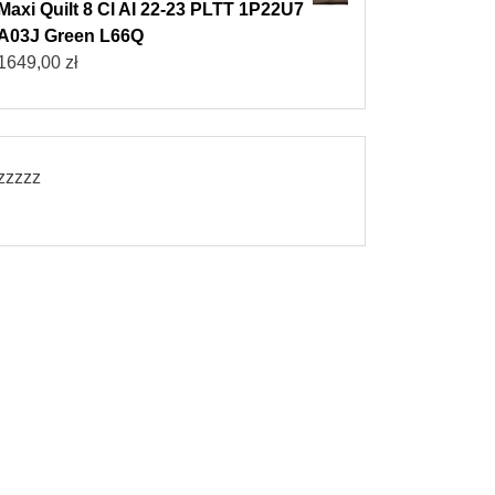
Maxi Quilt 8 Cl AI 22-23 PLTT 1P22U7
A03J Green L66Q
1649,00
zł
zzzzz