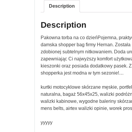
Description
Description
Pakowna torba na co dzieńPojemna, praktycz
damska shopper bag firmy Hernan. Została 
zdobionej subtelnym nitkowaniem. Doda urok
zapewniając Ci najwyższy komfort użytkow
kieszonki oraz posiada dodatkowy pasek. Z
shopperka jest modna w tym sezonie!…
kurtki motocyklowe skórzane męskie, portfe
naturalna, bagaż 56x45x25, walizki podróżne
walizki kabinowe, wygodne baleriny skórzane
mens belts, airtex walizki opinie, worek pro
yyyyy