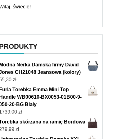
Witaj, świecie!
PRODUKTY
Modna Nerka Damska firmy David
Jones CH21048 Jeansowa (kolory)
55,30
zł
Furla Torebka Emma Mini Top
Handle WB00610-BX0053-01B00-9-
050-20-BG Biały
1739,00
zł
Torebka skórzana na ramię Bordowa
279,99
zł