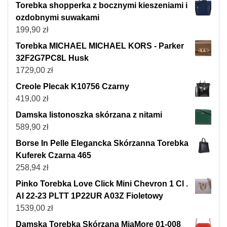
Torebka shopperka z bocznymi kieszeniami i
ozdobnymi suwakami
199,90
zł
Torebka MICHAEL MICHAEL KORS - Parker
32F2G7PC8L Husk
1729,00
zł
Creole Plecak K10756 Czarny
419,00
zł
Damska listonoszka skórzana z nitami
589,90
zł
Borse In Pelle Elegancka Skórzanna Torebka
Kuferek Czarna 465
258,94
zł
Pinko Torebka Love Click Mini Chevron 1 Cl .
AI 22-23 PLTT 1P22UR A03Z Fioletowy
1539,00
zł
Damska Torebka Skórzana MiaMore 01-008