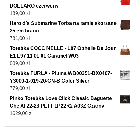
DOLLARO czerwony
139,00
zł
Harold's Submarine Torba na ramię skórzane
25 cm braun
731,00
zł
Torebka COCCINELLE - L97 Ophelie De Jour
E1 L97 11 01 01 Caramel W03
889,00
zł
Torebka FURLA - Piuma WB00351-BX0407-
Y3000-1-019-20-CN-B Color Silver
779,00
zł
Pinko Torebka Love Click Classic Baguette
Che AI 22-23 PLTT 1P22R2 A03Z Czarny
1629,00
zł