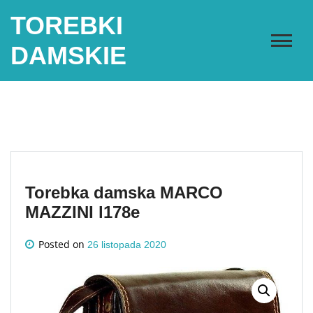
Skip
TOREBKI
to
content
DAMSKIE
Torebka damska MARCO
MAZZINI l178e
Posted on
26 listopada 2020