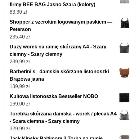
firmy BEE BAG Jasno Szara (kolory)
83,30
zł
Shopper z szerokim logowanym paskiem —
Peterson
235,40
zł
Duży worek na ramię skórzany A4 - Szary
ciemny - Szary ciemny
239,99
zł
Barberini's - damskie skórzane listonoszki -
Brązowa jasna
139,99
zł
Kultowa listonoszka Bestseller NOBO
169,00
zł
Torebka skórzana damska - worek / plecak A4
- Szara ciemna - Szary ciemny
329,99
zł
Jack Kinsky Baltimore 3 Torba na ramię