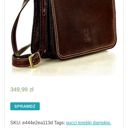
349,99
zł
SPRAWDŹ
SKU:
e444e2ea113d
Tags:
gucci torebki damskie
,