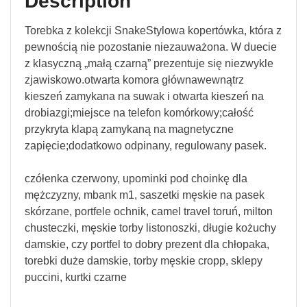
Description
Torebka z kolekcji SnakeStylowa kopertówka, która z
pewnością nie pozostanie niezauważona. W duecie
z klasyczną „małą czarną” prezentuje się niezwykle
zjawiskowo.otwarta komora głównawewnątrz
kieszeń zamykana na suwak i otwarta kieszeń na
drobiazgi;miejsce na telefon komórkowy;całość
przykryta klapą zamykaną na magnetyczne
zapięcie;dodatkowo odpinany, regulowany pasek.
czółenka czerwony, upominki pod choinkę dla
mężczyzny, mbank m1, saszetki męskie na pasek
skórzane, portfele ochnik, camel travel toruń, milton
chusteczki, męskie torby listonoszki, długie kożuchy
damskie, czy portfel to dobry prezent dla chłopaka,
torebki duże damskie, torby męskie cropp, sklepy
puccini, kurtki czarne