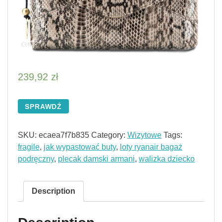
239,92
zł
SPRAWDŹ
SKU:
ecaea7f7b835
Category:
Wizytowe
Tags:
fragile
,
jak wypastować buty
,
loty ryanair bagaż
podręczny
,
plecak damski armani
,
walizka dziecko
Description