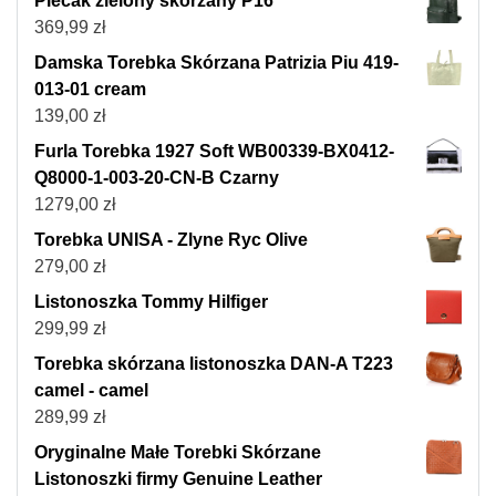
Plecak zielony skórzany P16
369,99
zł
Damska Torebka Skórzana Patrizia Piu 419-
013-01 cream
139,00
zł
Furla Torebka 1927 Soft WB00339-BX0412-
Q8000-1-003-20-CN-B Czarny
1279,00
zł
Torebka UNISA - Zlyne Ryc Olive
279,00
zł
Listonoszka Tommy Hilfiger
299,99
zł
Torebka skórzana listonoszka DAN-A T223
camel - camel
289,99
zł
Oryginalne Małe Torebki Skórzane
Listonoszki firmy Genuine Leather