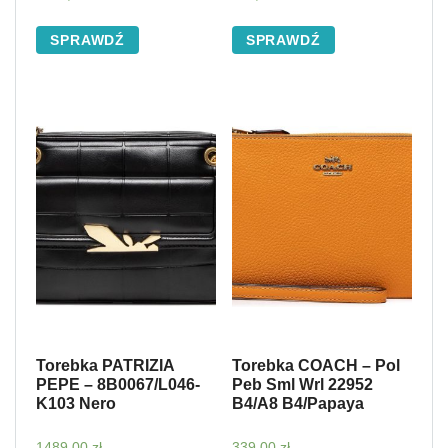
SPRAWDŹ
SPRAWDŹ
Torebka PATRIZIA
Torebka COACH – Pol
PEPE – 8B0067/L046-
Peb Sml Wrl 22952
K103 Nero
B4/A8 B4/Papaya
1489,00
zł
339,00
zł