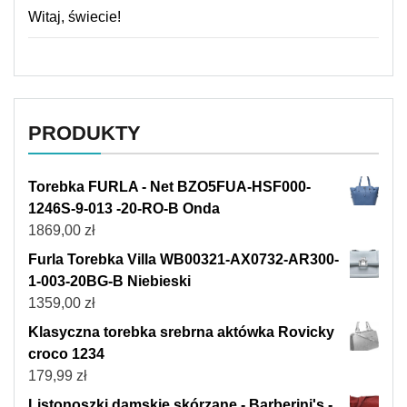
Witaj, świecie!
PRODUKTY
Torebka FURLA - Net BZO5FUA-HSF000-
1246S-9-013 -20-RO-B Onda
1869,00
zł
Furla Torebka Villa WB00321-AX0732-AR300-
1-003-20BG-B Niebieski
1359,00
zł
Klasyczna torebka srebrna aktówka Rovicky
croco 1234
179,99
zł
Listonoszki damskie skórzane - Barberini's -