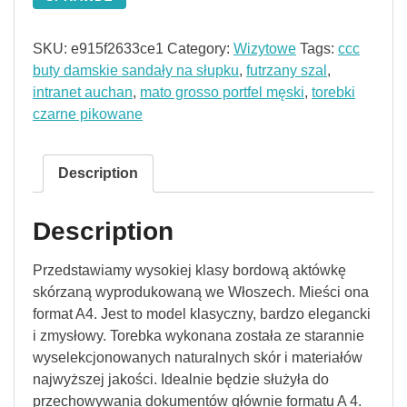
SKU:
e915f2633ce1
Category:
Wizytowe
Tags:
ccc
buty damskie sandały na słupku
,
futrzany szal
,
intranet auchan
,
mato grosso portfel męski
,
torebki
czarne pikowane
Description
Description
Przedstawiamy wysokiej klasy bordową aktówkę
skórzaną wyprodukowaną we Włoszech. Mieści ona
format A4. Jest to model klasyczny, bardzo elegancki
i zmysłowy. Torebka wykonana została ze starannie
wyselekcjonowanych naturalnych skór i materiałów
najwyższej jakości. Idealnie będzie służyła do
przechowywania dokumentów głównie formatu A 4.