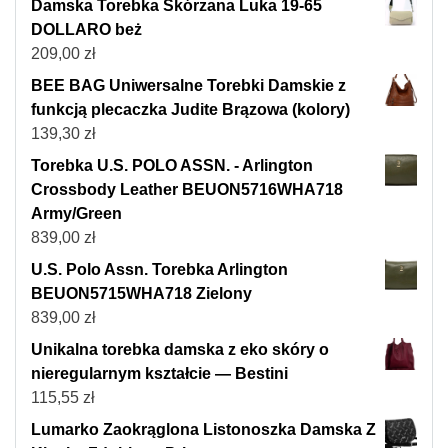
Damska Torebka Skórzana Luka 19-65
DOLLARO beż
209,00
zł
BEE BAG Uniwersalne Torebki Damskie z
funkcją plecaczka Judite Brązowa (kolory)
139,30
zł
Torebka U.S. POLO ASSN. - Arlington
Crossbody Leather BEUON5716WHA718
Army/Green
839,00
zł
U.S. Polo Assn. Torebka Arlington
BEUON5715WHA718 Zielony
839,00
zł
Unikalna torebka damska z eko skóry o
nieregularnym kształcie — Bestini
115,55
zł
Lumarko Zaokrąglona Listonoszka Damska Z