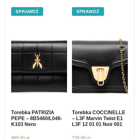
SPRAWDŹ
SPRAWDŹ
Torebka PATRIZIA
Torebka COCCINELLE
PEPE – 8B5460/L046-
– L3F Marvin Twist E1
K103 Nero
L3F 12 01 01 Noir 001
989,00
zł
739,00
zł