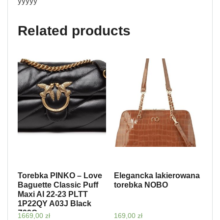
yyyyy
Related products
Torebka PINKO – Love
Elegancka lakierowana
Baguette Classic Puff
torebka NOBO
Maxi AI 22-23 PLTT
1P22QY A03J Black
Z99Q
1669,00
zł
169,00
zł