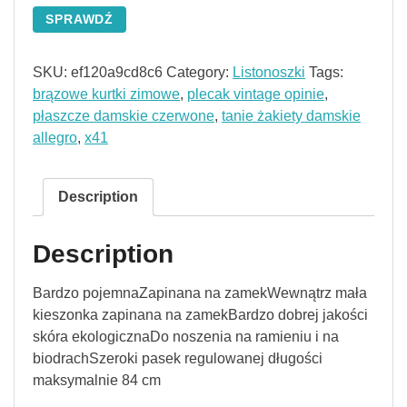
SPRAWDŹ
SKU:
ef120a9cd8c6
Category:
Listonoszki
Tags:
brązowe kurtki zimowe
,
plecak vintage opinie
,
płaszcze damskie czerwone
,
tanie żakiety damskie
allegro
,
x41
Description
Description
Bardzo pojemnaZapinana na zamekWewnątrz mała
kieszonka zapinana na zamekBardzo dobrej jakości
skóra ekologicznaDo noszenia na ramieniu i na
biodrachSzeroki pasek regulowanej długości
maksymalnie 84 cm