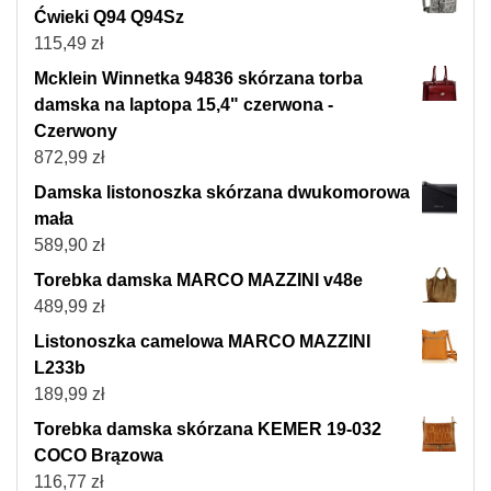
Ćwieki Q94 Q94Sz
115,49
zł
Mcklein Winnetka 94836 skórzana torba
damska na laptopa 15,4" czerwona -
Czerwony
872,99
zł
Damska listonoszka skórzana dwukomorowa
mała
589,90
zł
Torebka damska MARCO MAZZINI v48e
489,99
zł
Listonoszka camelowa MARCO MAZZINI
L233b
189,99
zł
Torebka damska skórzana KEMER 19-032
COCO Brązowa
116,77
zł