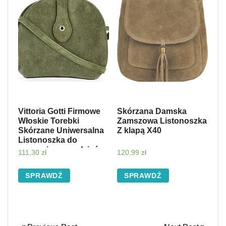
Vittoria Gotti Firmowe
Skórzana Damska
Włoskie Torebki
Zamszowa Listonoszka
Skórzane Uniwersalna
Z klapą X40
Listonoszka do
noszenia na co dzień
111,30
zł
120,99
zł
Zielona (kolory)
SPRAWDŹ
SPRAWDŹ