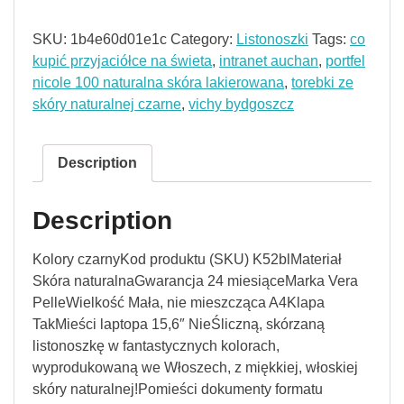
SKU:
1b4e60d01e1c
Category:
Listonoszki
Tags:
co
kupić przyjaciółce na świeta
,
intranet auchan
,
portfel
nicole 100 naturalna skóra lakierowana
,
torebki ze
skóry naturalnej czarne
,
vichy bydgoszcz
Description
Description
Kolory czarnyKod produktu (SKU) K52blMateriał
Skóra naturalnaGwarancja 24 miesiąceMarka Vera
PelleWielkość Mała, nie mieszcząca A4Klapa
TakMieści laptopa 15,6″ NieŚliczną, skórzaną
listonoszkę w fantastycznych kolorach,
wyprodukowaną we Włoszech, z miękkiej, włoskiej
skóry naturalnej!Pomieści dokumenty formatu