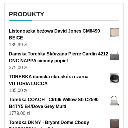
PRODUKTY
Listonoszka beżowa David Jones CM6490
BEIGE
139,99
zł
Damska Torebka Skórzana Pierre Cardin 4212
GNC NAPPA ciemny popiel
375,00
zł
TOREBKA damska eko-skóra czarna
VITTORIA LUCCA
135,00
zł
Torebka COACH - Clrblk Willow Sb C2590
B4TY5 B4/Dove Grey Multi
1779,00
zł
Torebka DKNY - Bryant Dome Cbody