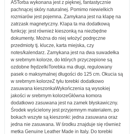
A5Torba wykonana jest z pięknej, fantastycznie
pachnącej skóry naturalnej. Pomimo niewielkich
rozmiarów jest pojemna. Zamykana jest na klapę na
zatrzask magnetyczny. Klapa ta ma dodatkową
funkcję: jest również kieszonką na niezbędne
dokumenty. Można do niej włożyć podręczne
przedmioty tj. klucze, karta miejska, czy
notes/kalendarz. Zamykana jest na dwa suwadełka
w srebrnym kolorze, do których przyczepione są
ozdobne frędzelkiTorebka ma długi, regulowany
pasek o maksymalnej długości do 125 cm. Okucia są
w srebrnym kolorzeZ tyłu torebki dodatkowo
zasuwana kieszonkaWykończenia są wysokiej
jakości w srebrnym kolorzeGłówna komora
dodatkowo zasuwana jest na zamek błyskawiczny.
Środek wyścielony jest przyjemnym materiałem, po
bokach wszyte są kieszonki: jedna zasuwana oraz
jedna nie zasuwana. W środku znajduje się również
metka Genuine Leather Made in Italy. Do torebki