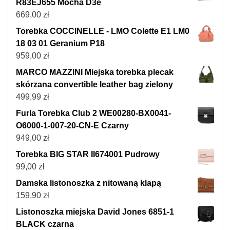
R83EJ655 Mocha D3e
669,00
zł
Torebka COCCINELLE - LMO Colette E1 LM0
18 03 01 Geranium P18
959,00
zł
MARCO MAZZINI Miejska torebka plecak
skórzana convertible leather bag zielony
499,99
zł
Furla Torebka Club 2 WE00280-BX0041-
O6000-1-007-20-CN-E Czarny
949,00
zł
Torebka BIG STAR II674001 Pudrowy
99,00
zł
Damska listonoszka z nitowaną klapą
159,90
zł
Listonoszka miejska David Jones 6851-1
BLACK czarna