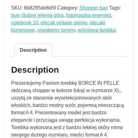
SKU:
6b8285de8d5f
Category:
Shopper bag
Tags:
buty ślubne jelenia góra
,
listonoszka reserved
,
notebook 10
,
plecak vintage opinie
,
plecaki
biznesowe
,
sneakersy tommy
,
wiśniowa torebka
Description
Description
Prezentujemy Paniom torebkę BORCE IN PELLE
skórzaną shopper w kolorze fuksji w rozmiarze XL,
uszytą ze starannie wyselekcjonowanych skór
włoskich, bardzo modny wzór, pojemną mieszczącą
format A 4. Prezentowany model jest bardzo
elegancki i przyciąga uwagę perfekcja wykonania.
Torebka wykonana jest z bardzo lekkiej skóry mimo
swojego dużego rozmiaru, mieści format A 4.