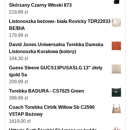
Skórzany Czarny Włoski 873
219,89
zł
Listonoszka beżowo- biała Rovicky TDR22033
BE/BIA
179,99
zł
David Jones Uniwersalna Torebka Damska
Listonoszka Koralowa (kolory)
104,30
zł
Guess Sleeve GUCS13PUSASLG 13" złoty
/gold Sa
209,99
zł
Torebka BADURA - CS7025 Green
399,99
zł
Coach Torebka Clrblk Willow Sb C2590
V5TAP Beżowy
1619,00
zł