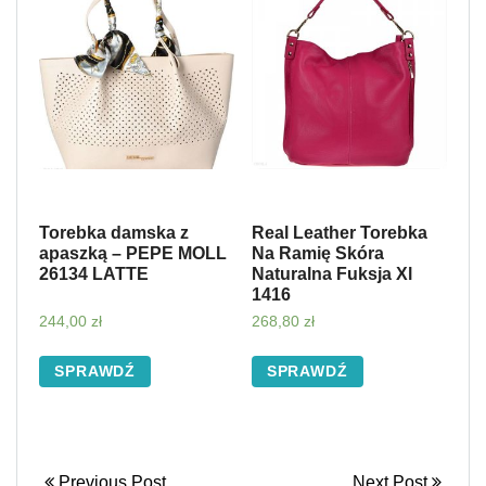
Torebka damska z
Real Leather Torebka
apaszką – PEPE MOLL
Na Ramię Skóra
26134 LATTE
Naturalna Fuksja Xl
1416
244,00
zł
268,80
zł
SPRAWDŹ
SPRAWDŹ
Previous Post
Next Post