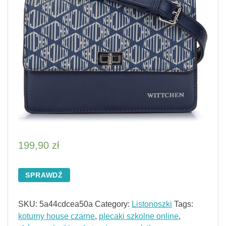
199,90
zł
SPRAWDŹ
SKU:
5a44cdcea50a
Category:
Listonoszki
Tags:
koturny house czarne
,
plecaki szkolne online
,