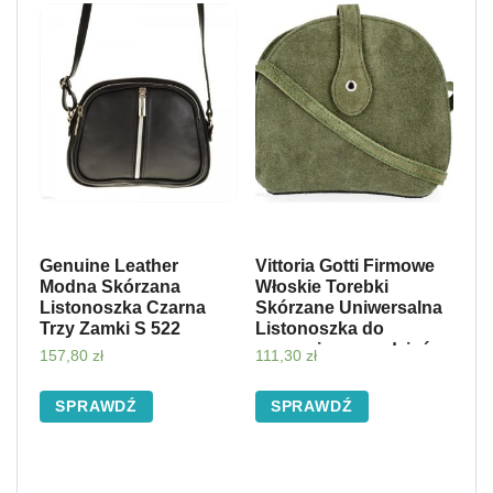
Genuine Leather
Vittoria Gotti Firmowe
Modna Skórzana
Włoskie Torebki
Listonoszka Czarna
Skórzane Uniwersalna
Trzy Zamki S 522
Listonoszka do
noszenia na co dzień
157,80
zł
111,30
zł
Zielona (kolory)
SPRAWDŹ
SPRAWDŹ