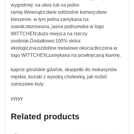
wygodniej: na ukos lub na jedno
ramię.Wewnątrz:dwie oddzielne komory;dwie
kieszenie, w tym jedna zamykana na
suwak;stonowana, jasna podszewka w logo
WITTCHEN;dużo miejsca na rzeczy
osobiste.Dodatkowo:100% skóra
ekologiczna;ozdobne metalowe okucia;tłoczona w
logo WITTCHEN;zamykana na przekręcaną klamrę.
kapcie góralskie gdańsk, skarpetki do mokasynów
męskie, kozaki z wysoką cholewką, jak rozbić
zamszowe buty
yyyyy
Related products