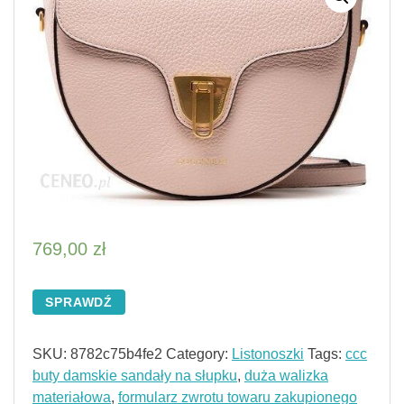
769,00
zł
SPRAWDŹ
SKU:
8782c75b4fe2
Category:
Listonoszki
Tags:
ccc
buty damskie sandały na słupku
,
duża walizka
materiałowa
,
formularz zwrotu towaru zakupionego