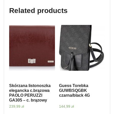
Related products
Skórzana listonoszka
Guess Torebka
elegancka c.brązowa
GUWBSQGBK
PAOLO PERUZZI
czarna/black 4G
GA305 – c. brązowy
239,99
zł
144,99
zł