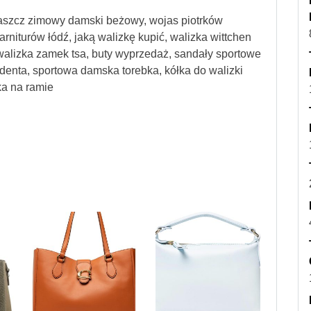
płaszcz zimowy damski beżowy, wojas piotrków
arniturów łódź, jaką walizkę kupić, walizka wittchen
alizka zamek tsa, buty wyprzedaż, sandały sportowe
udenta, sportowa damska torebka, kółka do walizki
ka na ramie