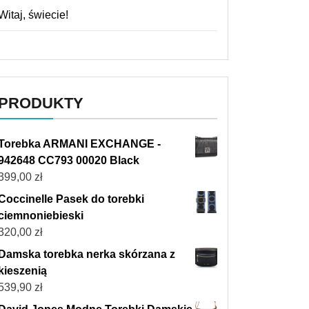
Witaj, świecie!
PRODUKTY
Torebka ARMANI EXCHANGE -
942648 CC793 00020 Black
399,00
zł
Coccinelle Pasek do torebki
ciemnoniebieski
320,00
zł
Damska torebka nerka skórzana z
kieszenią
539,90
zł