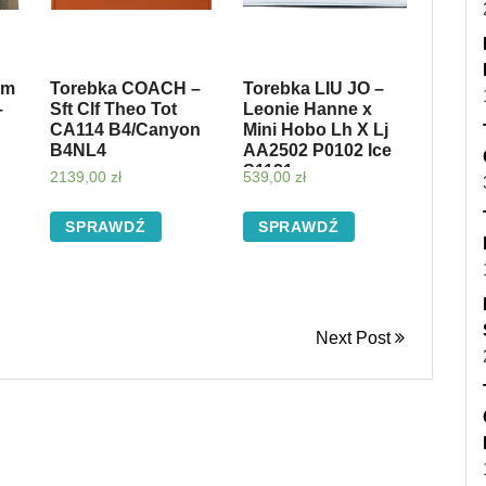
em
Torebka COACH –
Torebka LIU JO –
–
Sft Clf Theo Tot
Leonie Hanne x
CA114 B4/Canyon
Mini Hobo Lh X Lj
B4NL4
AA2502 P0102 Ice
S1121
2139,00
zł
539,00
zł
SPRAWDŹ
SPRAWDŹ
Next Post