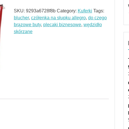
SKU:
9293a6728f8b
Category:
Kuferki
Tags:
blucher
,
czółenka na słupku allegro
,
do czego
brązowe buty
,
plecaki biznesowe
,
wędzidło
skórzane