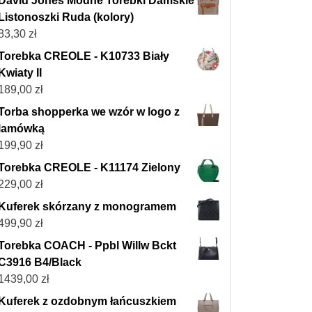
David Jones Modne Torebki Damskie
Listonoszki Ruda (kolory)
83,30
zł
Torebka CREOLE - K10733 Biały
Kwiaty II
189,00
zł
Torba shopperka we wzór w logo z
lamówką
199,90
zł
Torebka CREOLE - K11174 Zielony
229,00
zł
Kuferek skórzany z monogramem
499,90
zł
Torebka COACH - Ppbl Willw Bckt
C3916 B4/Black
1439,00
zł
Kuferek z ozdobnym łańcuszkiem