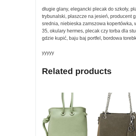
długie glany, elegancki plecak do szkoły, 
trybunalski, płaszcze na jesień, producent g
srednia, niebieska zamszowa kopertówka, w
35, okulary hermes, plecak czy torba dla st
gdzie kupić, baju baj portfel, bordowa toreb
yyyyy
Related products