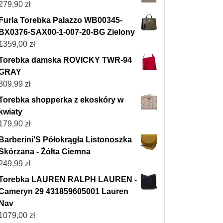
279,90
zł
Furla Torebka Palazzo WB00345-
BX0376-SAX00-1-007-20-BG Zielony
1359,00
zł
Torebka damska ROVICKY TWR-94
GRAY
309,99
zł
Torebka shopperka z ekoskóry w
kwiaty
179,90
zł
Barberini'S Półokrągła Listonoszka
Skórzana - Żółta Ciemna
249,99
zł
Torebka LAUREN RALPH LAUREN -
Cameryn 29 431859605001 Lauren
Nav
1079,00
zł