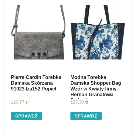
Pierre Cardin Torebka
Modna Torebka
Damska Skórzana
Damska Shopper Bag
91023 Iza152 Popiel
Wzór w Kwiaty firmy
Hernan Granatowa
(kolory)
120,77
zł
125,30
zł
SPRAWDŹ
SPRAWDŹ