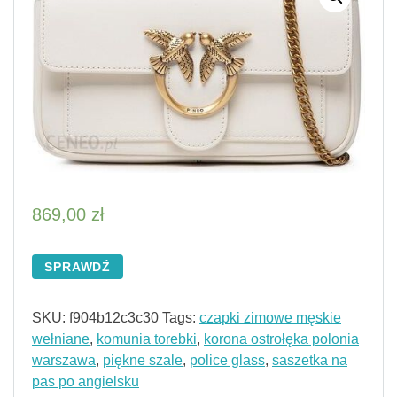
869,00
zł
SPRAWDŹ
SKU:
f904b12c3c30
Tags:
czapki zimowe męskie
wełniane
,
komunia torebki
,
korona ostrołęka polonia
warszawa
,
piękne szale
,
police glass
,
saszetka na
pas po angielsku