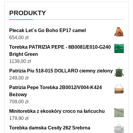
PRODUKTY
Plecak Let`s Go Boho EP17 camel
654,00
zł
Torebka PATRIZIA PEPE - 8B0081/E010-G240
Bright Green
1139,00
zł
Patrizia Piu 518-015 DOLLARO ciemny zielony
249,00
zł
Patrizia Pepe Torebka 2B0012/V004-K424
Beżowy
709,00
zł
Minitorebka z ekoskóry croco na łańcuchu
179,90
zł
Torebka damska Cesily 262 Srebrna