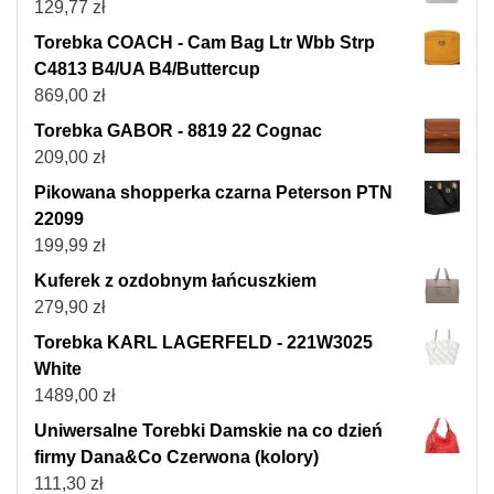
129,77
zł
Torebka COACH - Cam Bag Ltr Wbb Strp
C4813 B4/UA B4/Buttercup
869,00
zł
Torebka GABOR - 8819 22 Cognac
209,00
zł
Pikowana shopperka czarna Peterson PTN
22099
199,99
zł
Kuferek z ozdobnym łańcuszkiem
279,90
zł
Torebka KARL LAGERFELD - 221W3025
White
1489,00
zł
Uniwersalne Torebki Damskie na co dzień
firmy Dana&Co Czerwona (kolory)
111,30
zł