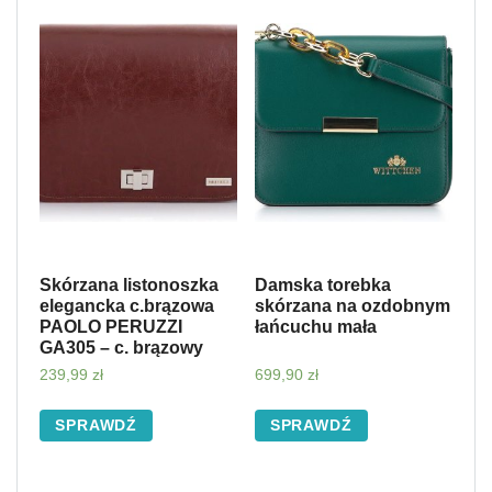
Skórzana listonoszka
Damska torebka
elegancka c.brązowa
skórzana na ozdobnym
PAOLO PERUZZI
łańcuchu mała
GA305 – c. brązowy
239,99
zł
699,90
zł
SPRAWDŹ
SPRAWDŹ