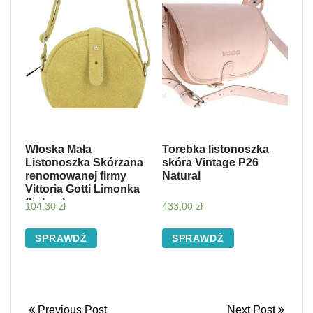
Włoska Mała
Torebka listonoszka
Listonoszka Skórzana
skóra Vintage P26
renomowanej firmy
Natural
Vittoria Gotti Limonka
(kolory)
104,30
zł
433,00
zł
SPRAWDŹ
SPRAWDŹ
Previous Post
Next Post