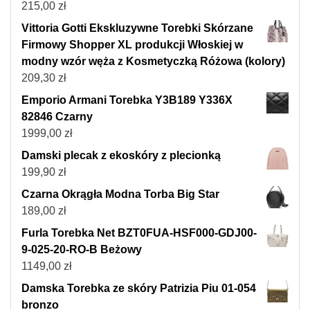
215,00
zł
Vittoria Gotti Ekskluzywne Torebki Skórzane
Firmowy Shopper XL produkcji Włoskiej w
modny wzór węża z Kosmetyczką Różowa (kolory)
209,30
zł
Emporio Armani Torebka Y3B189 Y336X
82846 Czarny
1999,00
zł
Damski plecak z ekoskóry z plecionką
199,90
zł
Czarna Okrągła Modna Torba Big Star
189,00
zł
Furla Torebka Net BZT0FUA-HSF000-GDJ00-
9-025-20-RO-B Beżowy
1149,00
zł
Damska Torebka ze skóry Patrizia Piu 01-054
bronzo