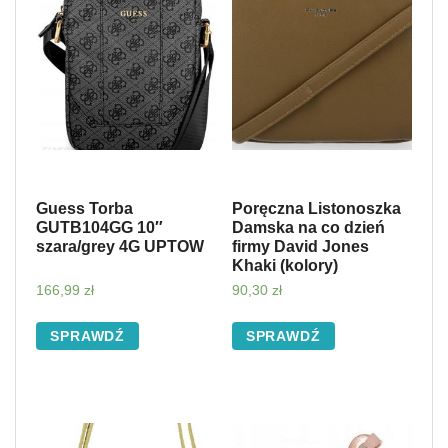
Guess Torba
Poręczna Listonoszka
GUTB104GG 10″
Damska na co dzień
szara/grey 4G UPTOW
firmy David Jones
Khaki (kolory)
166,99
zł
90,30
zł
SPRAWDŹ
SPRAWDŹ