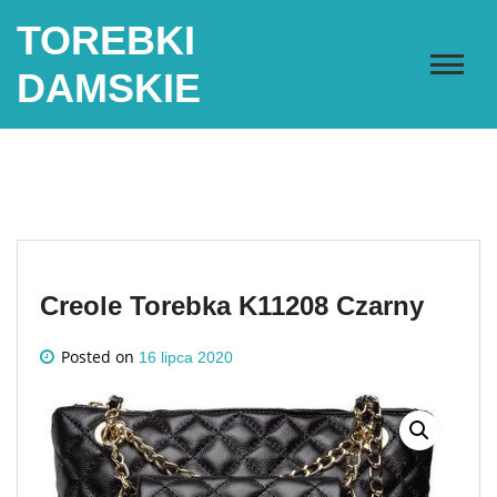
Skip
TOREBKI
to
content
DAMSKIE
Creole Torebka K11208 Czarny
Posted on
16 lipca 2020