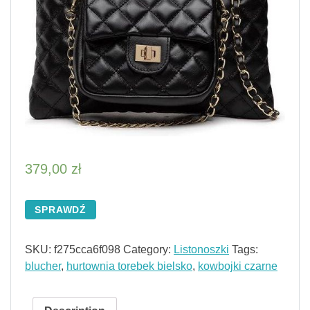
379,00
zł
SPRAWDŹ
SKU:
f275cca6f098
Category:
Listonoszki
Tags:
blucher
,
hurtownia torebek bielsko
,
kowbojki czarne