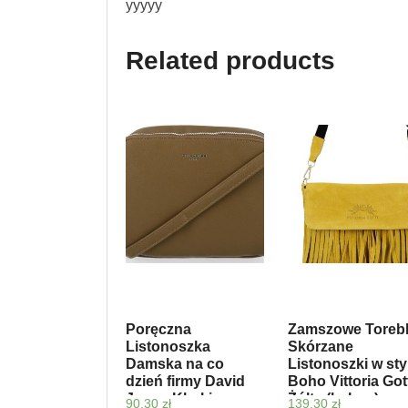
yyyyy
Related products
Poręczna
Zamszowe Toreb
Listonoszka
Skórzane
Damska na co
Listonoszki w sty
dzień firmy David
Boho Vittoria Got
Jones Khaki
Żółta (kolory)
90,30
zł
139,30
zł