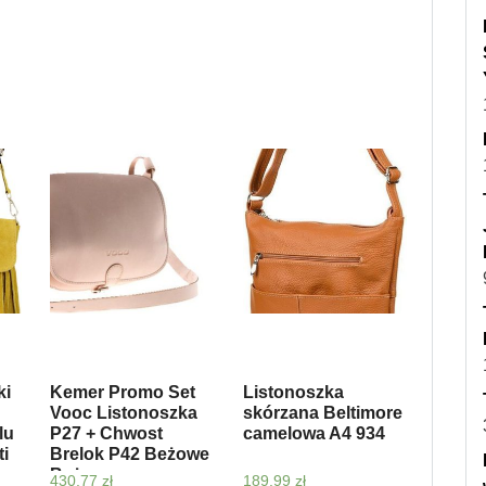
ki
Kemer Promo Set
Listonoszka
Vooc Listonoszka
skórzana Beltimore
lu
P27 + Chwost
camelowa A4 934
ti
Brelok P42 Beżowe
Beżowy
430,77
zł
189,99
zł