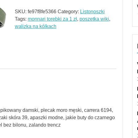
SKU:
fe97f8fe5366
Category:
Listonoszki
Tags:
monnari torebki za 1 zł
,
poszetka wiki
,
walizka na kólkach
z pikowany damski, plecak moro męski, carrera 6194,
aki skóra 39, apaszki modne, jakie buty do czarnego
l bez bilonu, zalando trencz