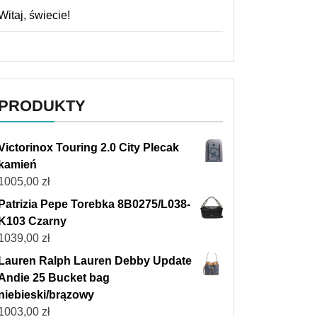
Witaj, świecie!
PRODUKTY
Victorinox Touring 2.0 City Plecak
kamień
1005,00
zł
Patrizia Pepe Torebka 8B0275/L038-
K103 Czarny
1039,00
zł
Lauren Ralph Lauren Debby Update
Andie 25 Bucket bag
niebieski/brązowy
1003,00
zł