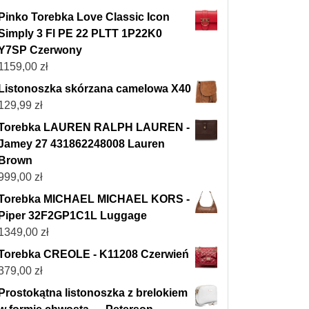
Pinko Torebka Love Classic Icon
Simply 3 Fl PE 22 PLTT 1P22K0
Y7SP Czerwony
1159,00
zł
Listonoszka skórzana camelowa X40
129,99
zł
Torebka LAUREN RALPH LAUREN -
Jamey 27 431862248008 Lauren
Brown
999,00
zł
Torebka MICHAEL MICHAEL KORS -
Piper 32F2GP1C1L Luggage
1349,00
zł
Torebka CREOLE - K11208 Czerwień
379,00
zł
Prostokątna listonoszka z brelokiem