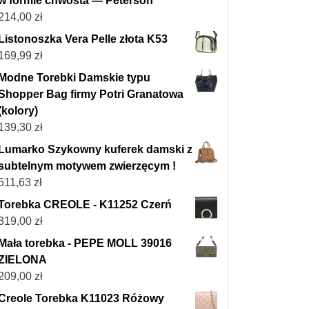
w formie chwosta — Peterson
214,00
zł
Listonoszka Vera Pelle złota K53
169,99
zł
Modne Torebki Damskie typu
Shopper Bag firmy Potri Granatowa
(kolory)
139,30
zł
Lumarko Szykowny kuferek damski z
subtelnym motywem zwierzęcym !
511,63
zł
Torebka CREOLE - K11252 Czerń
319,00
zł
Mała torebka - PEPE MOLL 39016
ZIELONA
209,00
zł
Creole Torebka K11023 Różowy