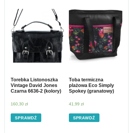
Torebka Listonoszka
Toba termiczna
Vintage David Jones
plażowa Eco Simply
Czarna 6636-2 (kolory)
Spokey (granatowy)
160,30
zł
41,99
zł
SPRAWDŹ
SPRAWDŹ