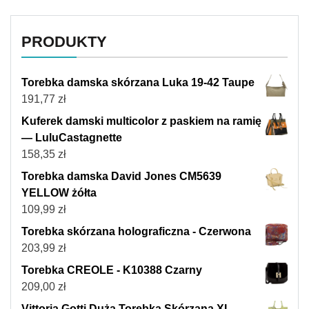
PRODUKTY
Torebka damska skórzana Luka 19-42 Taupe
191,77
zł
Kuferek damski multicolor z paskiem na ramię
— LuluCastagnette
158,35
zł
Torebka damska David Jones CM5639
YELLOW żółta
109,99
zł
Torebka skórzana holograficzna - Czerwona
203,99
zł
Torebka CREOLE - K10388 Czarny
209,00
zł
Vittoria Gotti Duża Torebka Skórzana XL