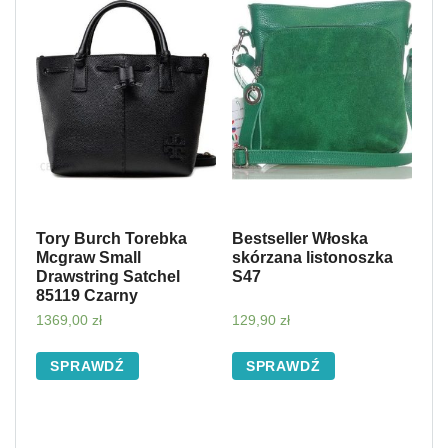
Tory Burch Torebka
Bestseller Włoska
Mcgraw Small
skórzana listonoszka
Drawstring Satchel
S47
85119 Czarny
1369,00
zł
129,90
zł
SPRAWDŹ
SPRAWDŹ