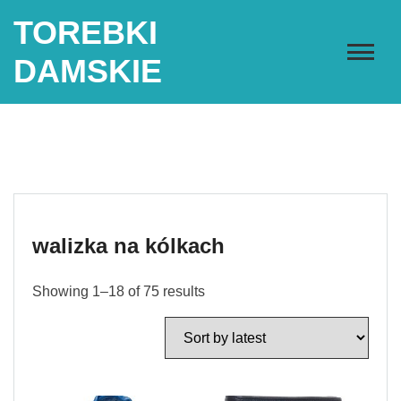
Skip
TOREBKI
to
content
DAMSKIE
walizka na kólkach
Showing 1–18 of 75 results