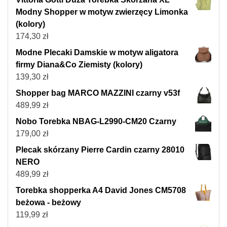
Modny Shopper w motyw zwierzęcy Limonka
(kolory)
174,30
zł
Modne Plecaki Damskie w motyw aligatora
firmy Diana&Co Ziemisty (kolory)
139,30
zł
Shopper bag MARCO MAZZINI czarny v53f
489,99
zł
Nobo Torebka NBAG-L2990-CM20 Czarny
179,00
zł
Plecak skórzany Pierre Cardin czarny 28010
NERO
489,99
zł
Torebka shopperka A4 David Jones CM5708
beżowa - beżowy
119,99
zł