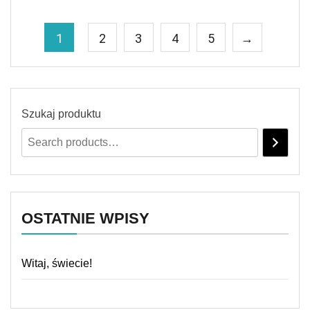
1
2
3
4
5
→
Szukaj produktu
OSTATNIE WPISY
Witaj, świecie!