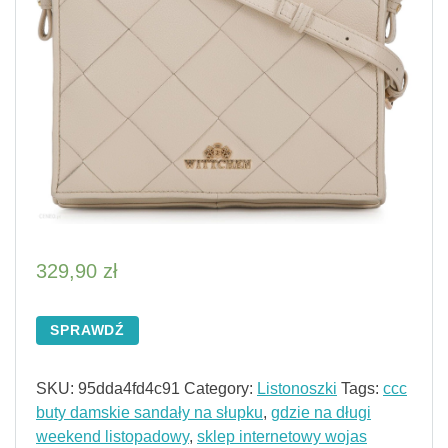
329,90
zł
SPRAWDŹ
SKU:
95dda4fd4c91
Category:
Listonoszki
Tags:
ccc
buty damskie sandały na słupku
,
gdzie na długi
weekend listopadowy
,
sklep internetowy wojas