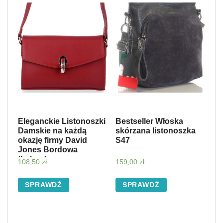
Eleganckie Listonoszki
Bestseller Włoska
Damskie na każdą
skórzana listonoszka
okazję firmy David
S47
Jones Bordowa
(kolory)
108,50
zł
159,00
zł
SPRAWDŹ
SPRAWDŹ