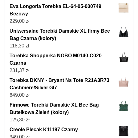
Eva Longoria Torebka EL-64-05-000749
Beżowy
229,00
zł
Uniwersalne Torebki Damskie XL firmy Bee
Bag Czarna (kolory)
118,30
zł
Torebka Shopperka NOBO M0140-C020
Czarna
231,37
zł
Torebka DKNY - Bryant Ns Tote R21A3R73
Cashmere/Silver GI7
649,00
zł
Firmowe Torebki Damskie XL Bee Bag
Butelkowa Zieleń (kolory)
125,30
zł
Creole Plecak K11197 Czarny
349,00
zł