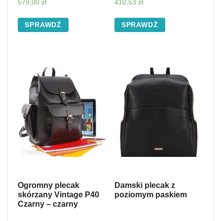
579,00
zł
410,53
zł
SPRAWDŹ
SPRAWDŹ
Ogromny plecak
Damski plecak z
skórzany Vintage P40
poziomym paskiem
Czarny – czarny