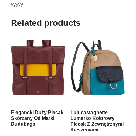
yyyyy
Related products
Elegancki Duży Plecak
Lulucastagnette
Skórzany Od Marki
Lumarko Kolorowy
Dudubags
Plecak Z Zewnętrznymi
Kieszeniami
RYMEL1ROV