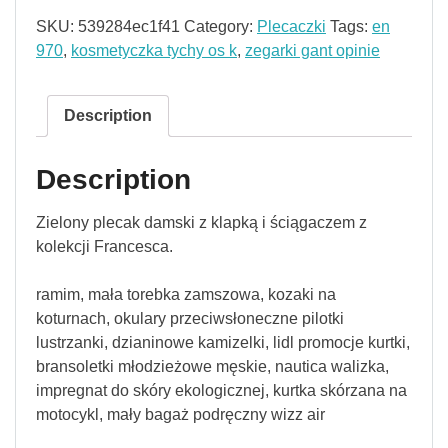
SKU:
539284ec1f41
Category:
Plecaczki
Tags:
en
970
,
kosmetyczka tychy os k
,
zegarki gant opinie
Description
Description
Zielony plecak damski z klapką i ściągaczem z
kolekcji Francesca.
ramim, mała torebka zamszowa, kozaki na
koturnach, okulary przeciwsłoneczne pilotki
lustrzanki, dzianinowe kamizelki, lidl promocje kurtki,
bransoletki młodzieżowe męskie, nautica walizka,
impregnat do skóry ekologicznej, kurtka skórzana na
motocykl, mały bagaż podręczny wizz air