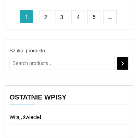
1
2
3
4
5
→
Szukaj produktu
OSTATNIE WPISY
Witaj, świecie!