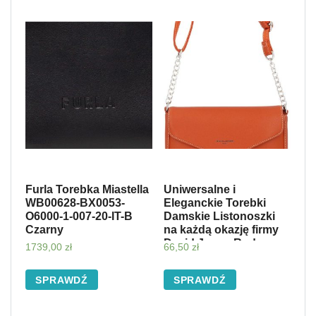
Furla Torebka Miastella
Uniwersalne i
WB00628-BX0053-
Eleganckie Torebki
O6000-1-007-20-IT-B
Damskie Listonoszki
Czarny
na każdą okazję firmy
David Jones Ruda
1739,00
zł
66,50
zł
(kolory)
SPRAWDŹ
SPRAWDŹ