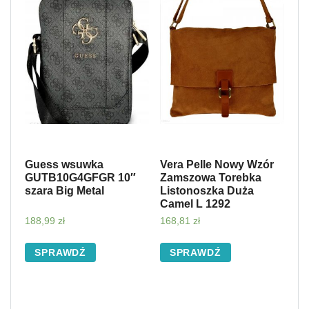
Guess wsuwka
Vera Pelle Nowy Wzór
GUTB10G4GFGR 10″
Zamszowa Torebka
szara Big Metal
Listonoszka Duża
Camel L 1292
188,99
zł
168,81
zł
SPRAWDŹ
SPRAWDŹ