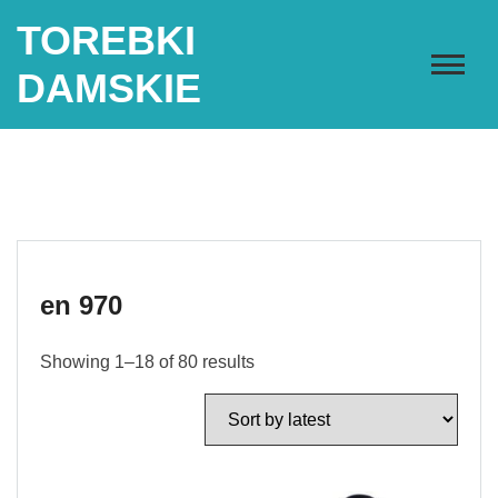
Skip
TOREBKI
to
content
DAMSKIE
en 970
Showing 1–18 of 80 results