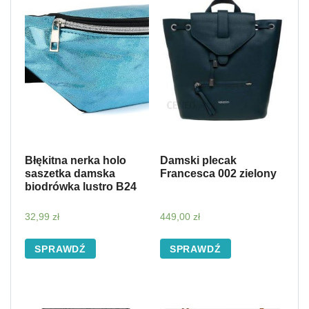
Błękitna nerka holo
Damski plecak
saszetka damska
Francesca 002 zielony
biodrówka lustro B24
32,99
zł
449,00
zł
SPRAWDŹ
SPRAWDŹ