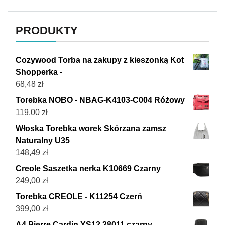
PRODUKTY
Cozywood Torba na zakupy z kieszonką Kot
Shopperka -
68,48
zł
Torebka NOBO - NBAG-K4103-C004 Różowy
119,00
zł
Włoska Torebka worek Skórzana zamsz
Naturalny U35
148,49
zł
Creole Saszetka nerka K10669 Czarny
249,00
zł
Torebka CREOLE - K11254 Czerń
399,00
zł
A4 Pierre Cardin YS12 28011 czarny