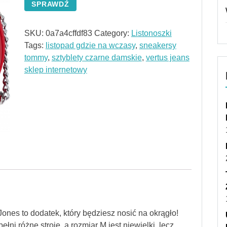
SPRAWDŹ
SKU:
0a7a4cffdf83
Category:
Listonoszki
Tags:
listopad gdzie na wczasy
,
sneakersy
tommy
,
sztyblety czarne damskie
,
vertus jeans
sklep internetowy
ones to dodatek, który będziesz nosić na okrągło!
łni różne stroje, a rozmiar M jest niewielki, lecz