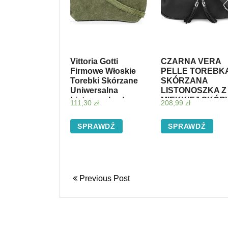
Vittoria Gotti
CZARNA VERA
Firmowe Włoskie
PELLE TOREBK
Torebki Skórzane
SKÓRZANA
Uniwersalna
LISTONOSZKA Z
Listonoszka do
MIĘKKIEJ SKÓR
111,30
zł
208,99
zł
noszenia na co
K52
dzień Zielona
SPRAWDŹ
SPRAWDŹ
(kolory)
Previous Post