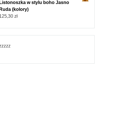
Listonoszka w stylu boho Jasno
Ruda (kolory)
125,30
zł
zzzzz