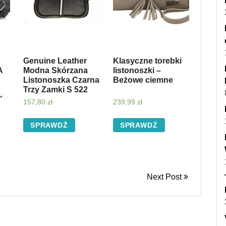
Genuine Leather
Klasyczne torebki
A
Modna Skórzana
listonoszki –
Listonoszka Czarna
Beżowe ciemne
Trzy Zamki S 522
Y
157,80
zł
239,99
zł
SPRAWDŹ
SPRAWDŹ
Next Post