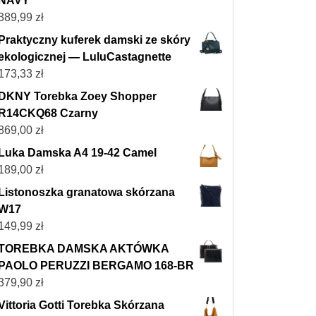
NAVY
389,99
zł
Praktyczny kuferek damski ze skóry
ekologicznej — LuluCastagnette
173,33
zł
DKNY Torebka Zoey Shopper
R14CKQ68 Czarny
869,00
zł
Luka Damska A4 19-42 Camel
189,00
zł
Listonoszka granatowa skórzana
W17
149,99
zł
TOREBKA DAMSKA AKTÓWKA
PAOLO PERUZZI BERGAMO 168-BR
379,90
zł
Vittoria Gotti Torebka Skórzana