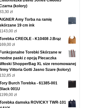
Listonoszka David Jones CM6085
Czarna (kolory)
83,30
zł
AIGNER Amy Torba na ramię
skórzane 19 cm ink
1143,00
zł
Torebka CREOLE - K10408 J.Brąz
169,00
zł
Funkcjonalne Torebki Skórzane w
modne paski z opcją Plecaczka
Włoski ShopperBag XL size renomowanej
firmy Vittoria Gotti Jasno Szare (kolory)
132,85
zł
Tory Burch Torebka - 61385-001
Black 001U
1199,00
zł
Torebka damska ROVICKY TWR-101