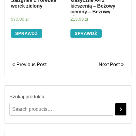
Salzgries 1 Torebka
klasyczne A4 z
worek zielony
kieszenią – Beżowy
ciemny – Beżowy
ciemny
970,00
zł
219,99
zł
SPRAWDŹ
SPRAWDŹ
Previous Post
Next Post
Szukaj produktu