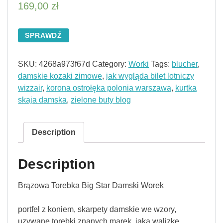
169,00
zł
SPRAWDŹ
SKU:
4268a973f67d
Category:
Worki
Tags:
blucher
,
damskie kozaki zimowe
,
jak wygląda bilet lotniczy
wizzair
,
korona ostrołęka polonia warszawa
,
kurtka
skaja damska
,
zielone buty blog
Description
Description
Brązowa Torebka Big Star Damski Worek
portfel z koniem, skarpety damskie we wzory,
uzywane torebki znanych marek, jaką walizkę