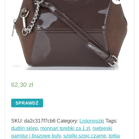
62,30
zł
SPRAWDŹ
SKU:
da2c317f7cb6
Category:
Listonoszki
Tags:
dudlin sklep
,
monnari torebki za 1 zł
,
niebieski
garnitur i brazowe buty
,
szpilki szpic czarne
,
torba