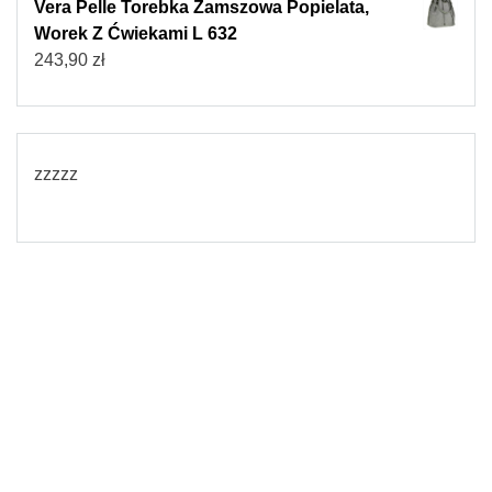
Vera Pelle Torebka Zamszowa Popielata,
Worek Z Ćwiekami L 632
243,90
zł
zzzzz
© 2026
Torebki damskie
Powered by WordPress