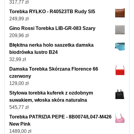
317,77
zł
Torebka RYŁKO - R40523TB Rudy SI5
249,99
zł
Gino Rossi Torebka LIB-GR-083 Szary
209,96
zł
Błękitna nerka holo saszetka damska
biodrówka lustro B24
32,99
zł
Damska Torebka Skórzana Florence 66
czerwony
129,00
zł
Stylowa torebka kuferek z ozdobnym
suwakiem, włoska skóra naturalna
545,77
zł
Torebka PATRIZIA PEPE - 8B0074/L047-M426
New Pink
1489,00
zł