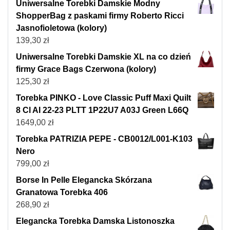
Uniwersalne Torebki Damskie Modny
ShopperBag z paskami firmy Roberto Ricci
Jasnofioletowa (kolory)
139,30
zł
Uniwersalne Torebki Damskie XL na co dzień
firmy Grace Bags Czerwona (kolory)
125,30
zł
Torebka PINKO - Love Classic Puff Maxi Quilt
8 Cl AI 22-23 PLTT 1P22U7 A03J Green L66Q
1649,00
zł
Torebka PATRIZIA PEPE - CB0012/L001-K103
Nero
799,00
zł
Borse In Pelle Elegancka Skórzana
Granatowa Torebka 406
268,90
zł
Elegancka Torebka Damska Listonoszka