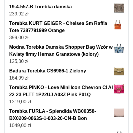
19-4-557-B Torebka damska
239,92
zł
Torebka KURT GEIGER - Chelsea Sm Raffia
Tote 7387791999 Orange
399,00
zł
Modna Torebka Damska Shopper Bag Wzór w
Kwiaty firmy Hernan Granatowa (kolory)
125,30
zł
Badura Torebka CS6986-1 Zielony
164,99
zł
Torebka PINKO - Love Mini Icon Chevron Cl AI
22-23 PLTT 1P22UJ A03Z Pink P01Q
1319,00
zł
Torebka FURLA - Splendida WB00358-
BX0209-0863S-1-003-20-CN-B Bon
1049,00
zł