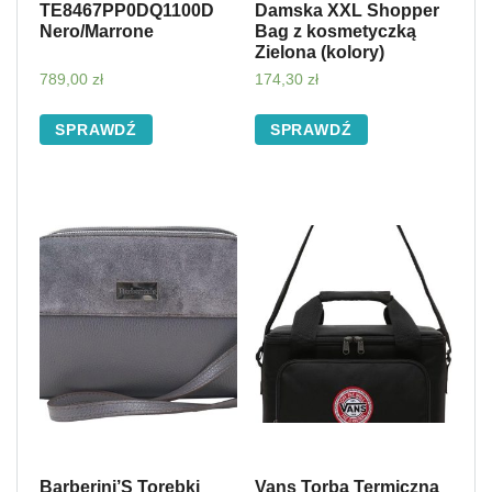
TE8467PP0DQ1100D
Damska XXL Shopper
Nero/Marrone
Bag z kosmetyczką
Zielona (kolory)
789,00
zł
174,30
zł
SPRAWDŹ
SPRAWDŹ
Barberini’S Torebki
Vans Torba Termiczna