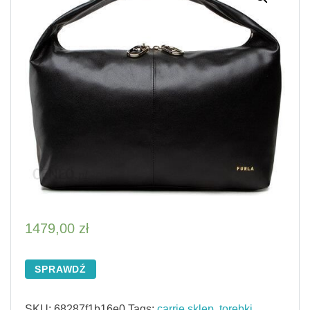
1479,00
zł
SPRAWDŹ
SKU:
68287f1b16e0
Tags:
carrie sklep
,
torebki