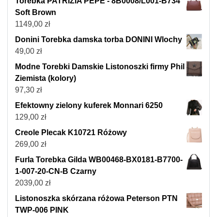
Torebka PATRIZIA PEPE - 8B0008/L001-B734
Soft Brown
1149,00
zł
Donini Torebka damska torba DONINI Wlochy
49,00
zł
Modne Torebki Damskie Listonoszki firmy Phil
Ziemista (kolory)
97,30
zł
Efektowny zielony kuferek Monnari 6250
129,00
zł
Creole Plecak K10721 Różowy
269,00
zł
Furla Torebka Gilda WB00468-BX0181-B7700-
1-007-20-CN-B Czarny
2039,00
zł
Listonoszka skórzana różowa Peterson PTN
TWP-006 PINK