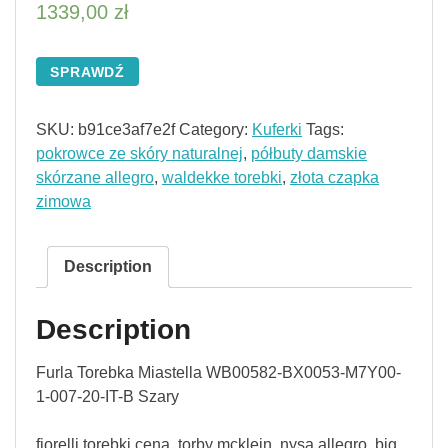
1339,00
zł
SPRAWDŹ
SKU:
b91ce3af7e2f
Category:
Kuferki
Tags:
pokrowce ze skóry naturalnej
,
półbuty damskie
skórzane allegro
,
waldekke torebki
,
złota czapka
zimowa
Description
Description
Furla Torebka Miastella WB00582-BX0053-M7Y00-
1-007-20-IT-B Szary
fiorelli torebki cena, torby mcklein, nysa allegro, big