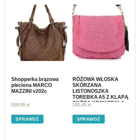
Shopperka brązowa
RÓŻOWA WŁOSKA
pleciona MARCO
SKÓRZANA
MAZZINI v202c
LISTONOSZKA
TOREBKA A5 Z KLAPĄ
SKÓRA KROKODYLA
559,99
zł
192,49
zł
N87
SPRAWDŹ
SPRAWDŹ