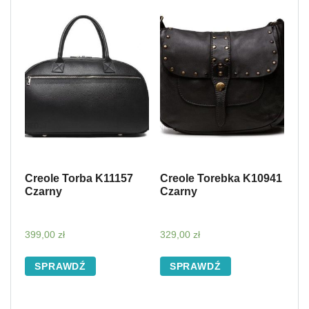
Creole Torba K11157
Creole Torebka K10941
Czarny
Czarny
399,00
zł
329,00
zł
SPRAWDŹ
SPRAWDŹ