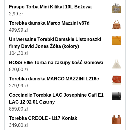
Fraspo Torba Mini Kitikat 10L Beżowa
2,99
zł
Torebka damska Marco Mazzini v67d
499,99
zł
Uniwersalne Torebki Damskie Listonoszki
firmy David Jones Żółta (kolory)
104,30
zł
BOSS Ellie Torba na zakupy kość słoniowa
820,00
zł
Torebka damska MARCO MAZZINI L216c
279,99
zł
Coccinelle Torebka LAC Josephine Cafl E1
LAC 12 02 01 Czarny
859,00
zł
Torebka CREOLE - I117 Koniak
349,00
zł