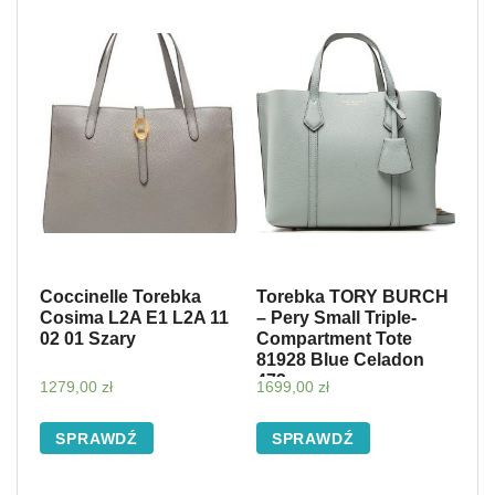
Coccinelle Torebka
Torebka TORY BURCH
Cosima L2A E1 L2A 11
– Pery Small Triple-
02 01 Szary
Compartment Tote
81928 Blue Celadon
473
1279,00
zł
1699,00
zł
SPRAWDŹ
SPRAWDŹ