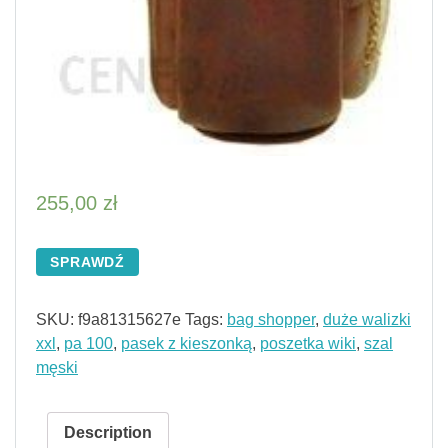
255,00
zł
SPRAWDŹ
SKU:
f9a81315627e
Tags:
bag shopper
,
duże walizki
xxl
,
pa 100
,
pasek z kieszonką
,
poszetka wiki
,
szal
męski
Description