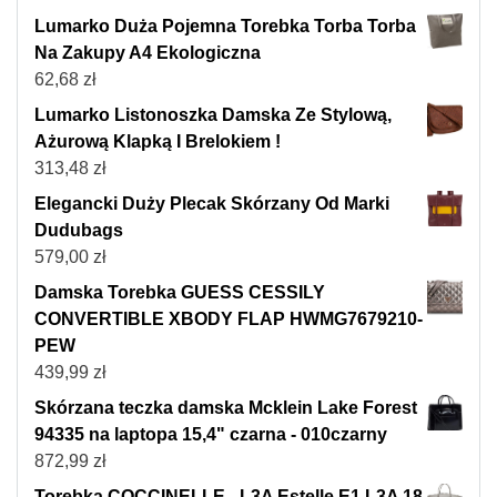
Lumarko Duża Pojemna Torebka Torba Torba
Na Zakupy A4 Ekologiczna
62,68
zł
Lumarko Listonoszka Damska Ze Stylową,
Ażurową Klapką I Brelokiem !
313,48
zł
Elegancki Duży Plecak Skórzany Od Marki
Dudubags
579,00
zł
Damska Torebka GUESS CESSILY
CONVERTIBLE XBODY FLAP HWMG7679210-
PEW
439,99
zł
Skórzana teczka damska Mcklein Lake Forest
94335 na laptopa 15,4" czarna - 010czarny
872,99
zł
Torebka COCCINELLE - L3A Estelle E1 L3A 18