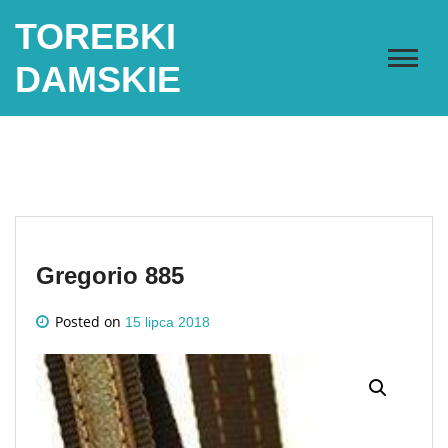
Skip
TOREBKI
to
content
DAMSKIE
Gregorio 885
Posted on
15 lipca 2018