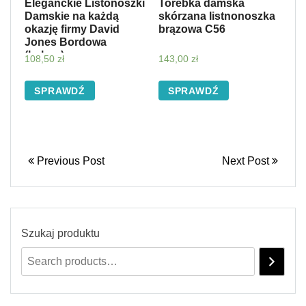
Eleganckie Listonoszki
Torebka damska
Damskie na każdą
skórzana listnonoszka
okazję firmy David
brązowa C56
Jones Bordowa
(kolory)
108,50
zł
143,00
zł
SPRAWDŹ
SPRAWDŹ
Previous Post
Next Post
Szukaj produktu