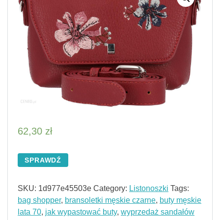
62,30
zł
SPRAWDŹ
SKU:
1d977e45503e
Category:
Listonoszki
Tags:
bag shopper
,
bransoletki męskie czarne
,
buty męskie
lata 70
,
jak wypastować buty
,
wyprzedaż sandałów