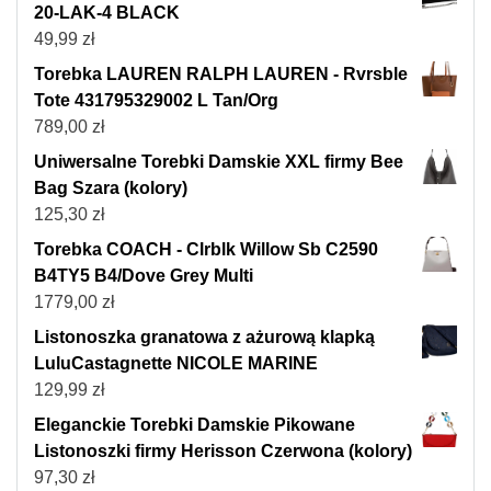
20-LAK-4 BLACK
49,99
zł
Torebka LAUREN RALPH LAUREN - Rvrsble
Tote 431795329002 L Tan/Org
789,00
zł
Uniwersalne Torebki Damskie XXL firmy Bee
Bag Szara (kolory)
125,30
zł
Torebka COACH - Clrblk Willow Sb C2590
B4TY5 B4/Dove Grey Multi
1779,00
zł
Listonoszka granatowa z ażurową klapką
LuluCastagnette NICOLE MARINE
129,99
zł
Eleganckie Torebki Damskie Pikowane
Listonoszki firmy Herisson Czerwona (kolory)
97,30
zł