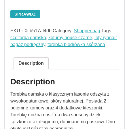
SPRAWDŹ
SKU:
c0cb517af4db
Category:
Shopper bag
Tags:
ccc torba damska
,
koturny house czarne
,
loty ryanair
bagaż podręczny
,
torebka biodrówka skórzana
Description
Description
Torebka damska o klasycznym fasonie odszyta z
wysokogatunkowej skóry naturalnej. Posiada 2
pojemne komory oraz 4 dodatkowe kieszonki.
Torebkę można nosić na dwa sposoby dzięki
rączkom oraz długiemu, dopinanemu paskowi. Dno
okute jest nóżkami ochronnymi.