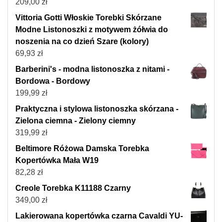
209,00
zł
Vittoria Gotti Włoskie Torebki Skórzane
Modne Listonoszki z motywem żółwia do
noszenia na co dzień Szare (kolory)
69,93
zł
Barberini's - modna listonoszka z nitami -
Bordowa - Bordowy
199,99
zł
Praktyczna i stylowa listonoszka skórzana -
Zielona ciemna - Zielony ciemny
319,99
zł
Beltimore Różowa Damska Torebka
Kopertówka Mała W19
82,28
zł
Creole Torebka K11188 Czarny
349,00
zł
Lakierowana kopertówka czarna Cavaldi YU-