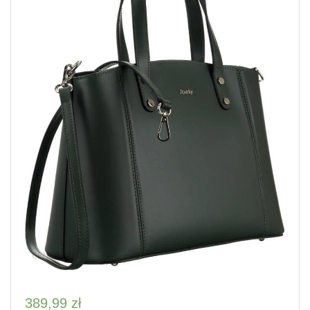
389,99
zł