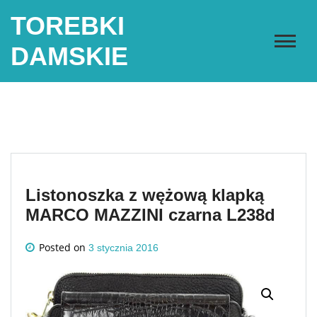
Skip
TOREBKI
to
content
DAMSKIE
Listonoszka z wężową klapką
MARCO MAZZINI czarna L238d
Posted on
3 stycznia 2016