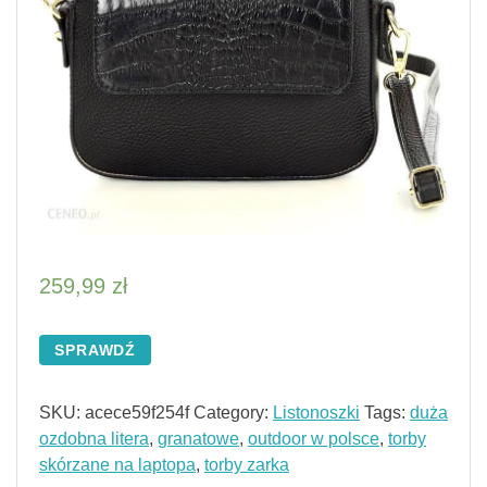
259,99
zł
SPRAWDŹ
SKU:
acece59f254f
Category:
Listonoszki
Tags:
duża
ozdobna litera
,
granatowe
,
outdoor w polsce
,
torby
skórzane na laptopa
,
torby zarka