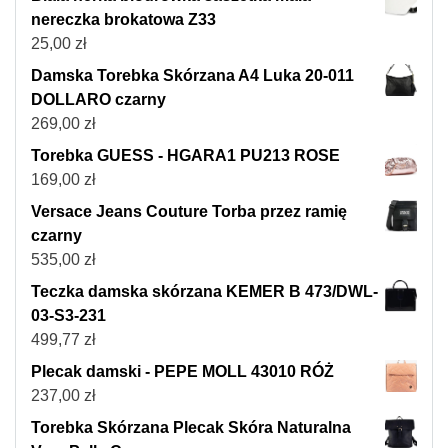
nereczka brokatowa Z33
25,00
zł
Damska Torebka Skórzana A4 Luka 20-011
DOLLARO czarny
269,00
zł
Torebka GUESS - HGARA1 PU213 ROSE
169,00
zł
Versace Jeans Couture Torba przez ramię
czarny
535,00
zł
Teczka damska skórzana KEMER B 473/DWL-
03-S3-231
499,77
zł
Plecak damski - PEPE MOLL 43010 RÓŻ
237,00
zł
Torebka Skórzana Plecak Skóra Naturalna