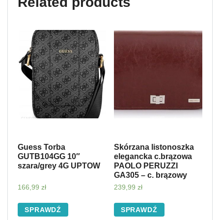
Related products
Guess Torba
Skórzana listonoszka
GUTB104GG 10″
elegancka c.brązowa
szara/grey 4G UPTOW
PAOLO PERUZZI
GA305 – c. brązowy
166,99
zł
239,99
zł
SPRAWDŹ
SPRAWDŹ