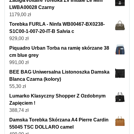
Zadig&Voltaire Torebka Zv Initiale Le Mini
LWBA00028 Czarny
1179,00
zł
Torebka FURLA - Ninfa WB00467-BX0238-
S1C00-1-007-20-IT-B Salvia c
929,00
zł
Piquadro Urban Torba na ramię skórzane 38
cm blue grey
991,00
zł
BEE BAG Uniwersalna Listonoszka Damska
Blanca Czarna (kolory)
55,30
zł
Lumarko Klasyczny Shopper Z Ozdobnym
Zapięciem !
388,74
zł
Damska Torebka Skórzana A4 Pierre Cardin
55045 TSC DOLLARO camel