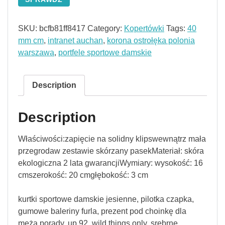
SKU:
bcfb81ff8417
Category:
Kopertówki
Tags:
40
mm cm
,
intranet auchan
,
korona ostrołęka polonia
warszawa
,
portfele sportowe damskie
Description
Description
Właściwości:zapięcie na solidny klipswewnątrz mała
przegrodaw zestawie skórzany pasekMateriał: skóra
ekologiczna 2 lata gwarancjiWymiary: wysokość: 16
cmszerokość: 20 cmgłębokość: 3 cm
kurtki sportowe damskie jesienne, pilotka czapka,
gumowe baleriny furla, prezent pod choinkę dla
męża porady, up 92, wild things only, srebrne