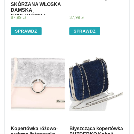
SKÓRZANA WŁOSKA
DAMSKA
KOPERTÓWKA
87,99
zł
37,99
zł
TOREBKA
WIECZOROWA
SPRAWDŹ
SPRAWDŹ
KOKTAJLOWA N12
Kopertówka różowo-
Błyszcząca kopertówka