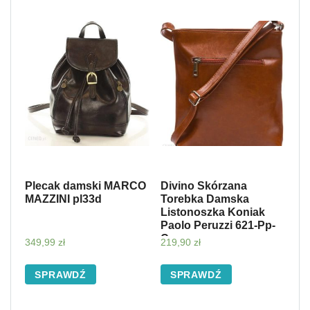
Plecak damski MARCO
Divino Skórzana
MAZZINI pl33d
Torebka Damska
Listonoszka Koniak
Paolo Peruzzi 621-Pp-
Cg
349,99
zł
219,90
zł
SPRAWDŹ
SPRAWDŹ