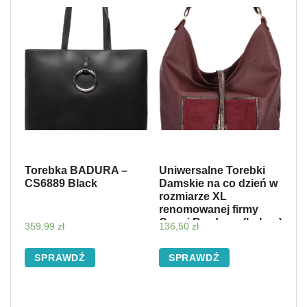
Torebka BADURA –
Uniwersalne Torebki
CS6889 Black
Damskie na co dzień w
rozmiarze XL
renomowanej firmy
Conci Bordowa (kolory)
359,99
zł
136,50
zł
SPRAWDŹ
SPRAWDŹ