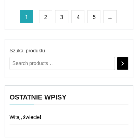
1
2
3
4
5
→
Szukaj produktu
OSTATNIE WPISY
Witaj, świecie!