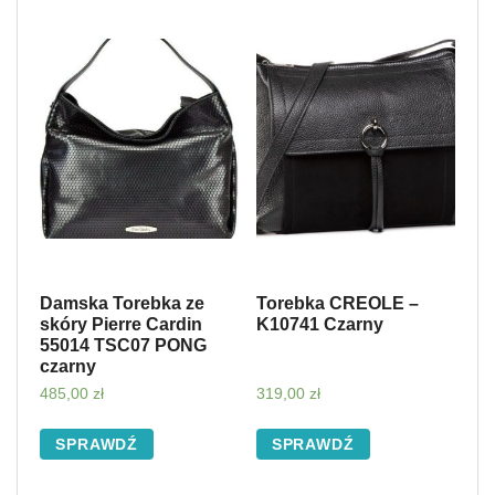
Damska Torebka ze
Torebka CREOLE –
skóry Pierre Cardin
K10741 Czarny
55014 TSC07 PONG
czarny
485,00
zł
319,00
zł
SPRAWDŹ
SPRAWDŹ