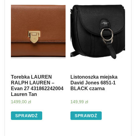
Torebka LAUREN
Listonoszka miejska
RALPH LAUREN –
David Jones 6851-1
Evan 27 431862242004
BLACK czarna
Lauren Tan
1499,00
zł
149,99
zł
SPRAWDŹ
SPRAWDŹ