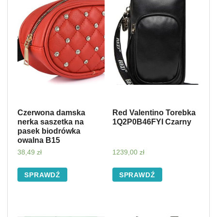
Czerwona damska
Red Valentino Torebka
nerka saszetka na
1Q2P0B46FYI Czarny
pasek biodrówka
owalna B15
38,49
zł
1239,00
zł
SPRAWDŹ
SPRAWDŹ