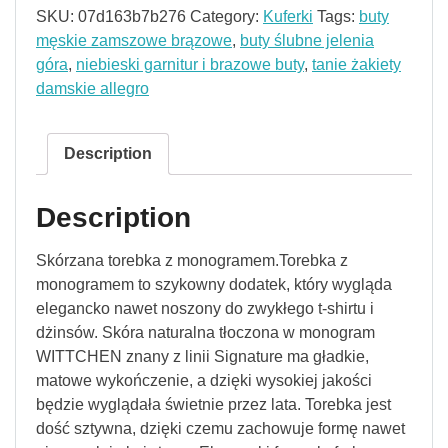
SKU:
07d163b7b276
Category:
Kuferki
Tags:
buty
męskie zamszowe brązowe
,
buty ślubne jelenia
góra
,
niebieski garnitur i brazowe buty
,
tanie żakiety
damskie allegro
Description
Description
Skórzana torebka z monogramem.Torebka z
monogramem to szykowny dodatek, który wygląda
elegancko nawet noszony do zwykłego t-shirtu i
dżinsów. Skóra naturalna tłoczona w monogram
WITTCHEN znany z linii Signature ma gładkie,
matowe wykończenie, a dzięki wysokiej jakości
będzie wyglądała świetnie przez lata. Torebka jest
dość sztywna, dzięki czemu zachowuje formę nawet