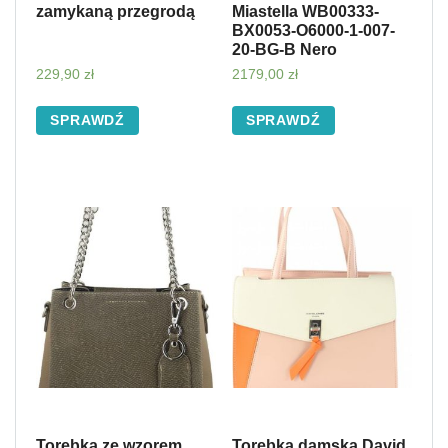
zamykaną przegrodą
Miastella WB00333-
BX0053-O6000-1-007-
20-BG-B Nero
229,90
zł
2179,00
zł
SPRAWDŹ
SPRAWDŹ
Torebka ze wzorem
Torebka damska David