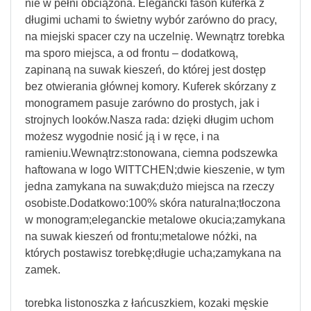
nie w pełni obciążona. Elegancki fason kuferka z
długimi uchami to świetny wybór zarówno do pracy,
na miejski spacer czy na uczelnię. Wewnątrz torebka
ma sporo miejsca, a od frontu – dodatkową,
zapinaną na suwak kieszeń, do której jest dostęp
bez otwierania głównej komory. Kuferek skórzany z
monogramem pasuje zarówno do prostych, jak i
strojnych looków.Nasza rada: dzięki długim uchom
możesz wygodnie nosić ją i w ręce, i na
ramieniu.Wewnątrz:stonowana, ciemna podszewka
haftowana w logo WITTCHEN;dwie kieszenie, w tym
jedna zamykana na suwak;dużo miejsca na rzeczy
osobiste.Dodatkowo:100% skóra naturalna;tłoczona
w monogram;eleganckie metalowe okucia;zamykana
na suwak kieszeń od frontu;metalowe nóżki, na
których postawisz torebkę;długie ucha;zamykana na
zamek.
torebka listonoszka z łańcuszkiem, kozaki męskie