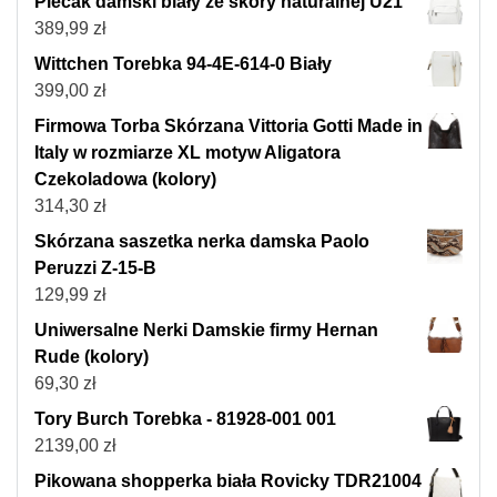
Plecak damski biały ze skóry naturalnej U21
389,99
zł
Wittchen Torebka 94-4E-614-0 Biały
399,00
zł
Firmowa Torba Skórzana Vittoria Gotti Made in
Italy w rozmiarze XL motyw Aligatora
Czekoladowa (kolory)
314,30
zł
Skórzana saszetka nerka damska Paolo
Peruzzi Z-15-B
129,99
zł
Uniwersalne Nerki Damskie firmy Hernan
Rude (kolory)
69,30
zł
Tory Burch Torebka - 81928-001 001
2139,00
zł
Pikowana shopperka biała Rovicky TDR21004