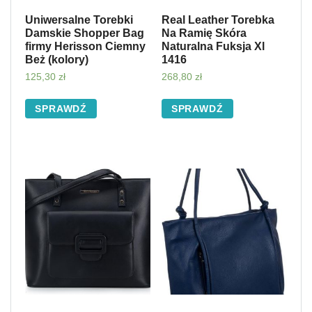
Uniwersalne Torebki
Real Leather Torebka
Damskie Shopper Bag
Na Ramię Skóra
firmy Herisson Ciemny
Naturalna Fuksja Xl
Beż (kolory)
1416
125,30
zł
268,80
zł
SPRAWDŹ
SPRAWDŹ