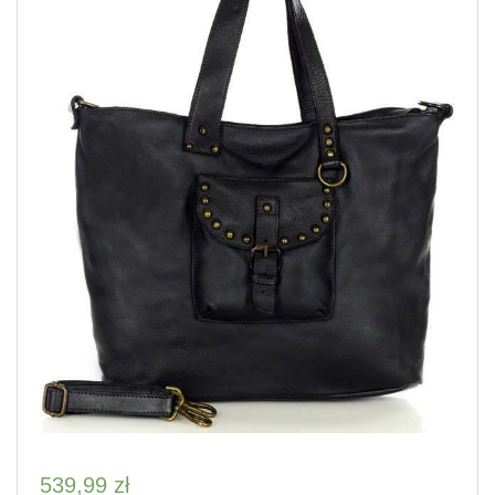
539,99
zł