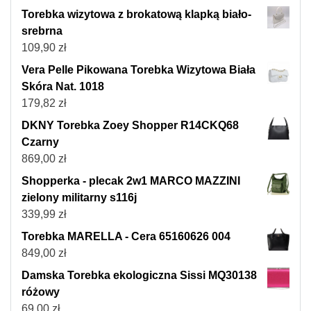
Torebka wizytowa z brokatową klapką biało-
srebrna
109,90
zł
Vera Pelle Pikowana Torebka Wizytowa Biała
Skóra Nat. 1018
179,82
zł
DKNY Torebka Zoey Shopper R14CKQ68
Czarny
869,00
zł
Shopperka - plecak 2w1 MARCO MAZZINI
zielony militarny s116j
339,99
zł
Torebka MARELLA - Cera 65160626 004
849,00
zł
Damska Torebka ekologiczna Sissi MQ30138
różowy
69,00
zł