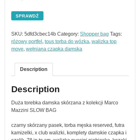
SPRAWDŹ
SKU:
5dfd3cbec14b
Category:
Shopper bag
Tags:
różowy portfel
,
tous torba do wózka
,
walizka top
move
,
wełniana czapka damska
Description
Description
Duża torebka damska skórzana z kolekcji Marco
Mazzini SLOW BAG
czarny skórzany pasek, torba męska reserved, futra
kamizelki, x club walizki, komplety damskie czapka i