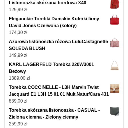
Listonoszka skórzana bordowa X40
129,99
zł
Eleganckie Torebki Damskie Kuferki firmy
David Jones Czerwona (kolory)
174,30
zł
Ażurowa listonoszka różowa LuluCastagnette
SOLEDA BLUSH
149,99
zł
KARL LAGERFELD Torebka 220W3001
Beżowy
1389,00
zł
Torebka COCCINELLE - L3H Marvin Twist
Jacquard E1 L3H 15 01 01 Mult.Natur/Cara 431
839,00
zł
Torebka skórzana listonoszka - CASUAL -
Zielona ciemna - Zielony ciemny
259,99
zł