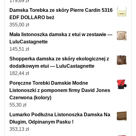
179,89
zł
Damska Torebka ze skóry Pierre Cardin 5316
EDF DOLLARO beż
355,00
zł
Mała listonoszka damska z etui w zestawie —
LuluCastagnette
145,51
zł
Shopperka damska ze skóry ekologicznej z
dodatkowym etui — LuluCastagnette
182,44
zł
Poręczne Torebki Damskie Modne
Listonoszki z pomponem firmy David Jones
Czerwona (kolory)
55,30
zł
Lumarko Podłużna Listonoszka Damska Na
Długim, Odpinanym Pasku !
353,13
zł