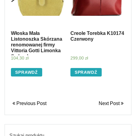
Włoska Mała
Creole Torebka K10174
Listonoszka Skórzana
Czerwony
renomowanej firmy
Vittoria Gotti Limonka
(kolory)
104,30
zł
299,00
zł
SPRAWDŹ
SPRAWDŹ
Previous Post
Next Post
Szukaj produktu