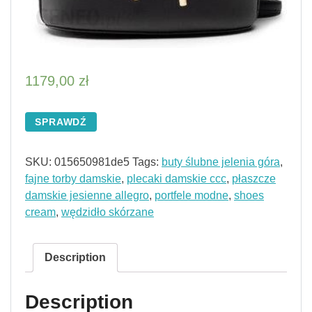
1179,00
zł
SPRAWDŹ
SKU:
015650981de5
Tags:
buty ślubne jelenia góra
,
fajne torby damskie
,
plecaki damskie ccc
,
płaszcze
damskie jesienne allegro
,
portfele modne
,
shoes
cream
,
wędzidło skórzane
Description
Description