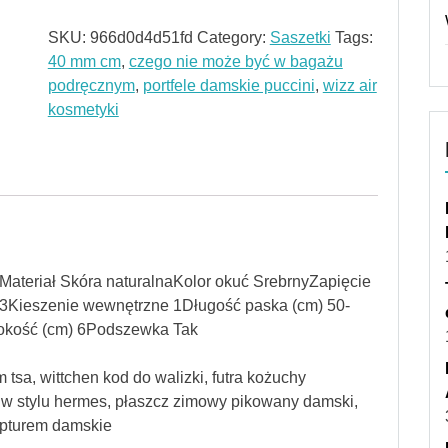
SKU:
966d0d4d51fd
Category:
Saszetki
Tags:
40 mm cm
,
czego nie może być w bagażu
podręcznym
,
portfele damskie puccini
,
wizz air
kosmetyki
nyMateriał Skóra naturalnaKolor okuć SrebrnyZapięcie
3Kieszenie wewnętrzne 1Długość paska (cm) 50-
okość (cm) 6Podszewka Tak
tsa, wittchen kod do walizki, futra kożuchy
 w stylu hermes, płaszcz zimowy pikowany damski,
apturem damskie