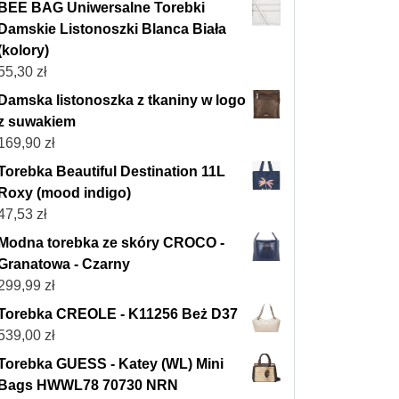
BEE BAG Uniwersalne Torebki
Damskie Listonoszki Blanca Biała
(kolory)
55,30
zł
Damska listonoszka z tkaniny w logo
z suwakiem
169,90
zł
Torebka Beautiful Destination 11L
Roxy (mood indigo)
47,53
zł
Modna torebka ze skóry CROCO -
Granatowa - Czarny
299,99
zł
Torebka CREOLE - K11256 Beż D37
539,00
zł
Torebka GUESS - Katey (WL) Mini
Bags HWWL78 70730 NRN