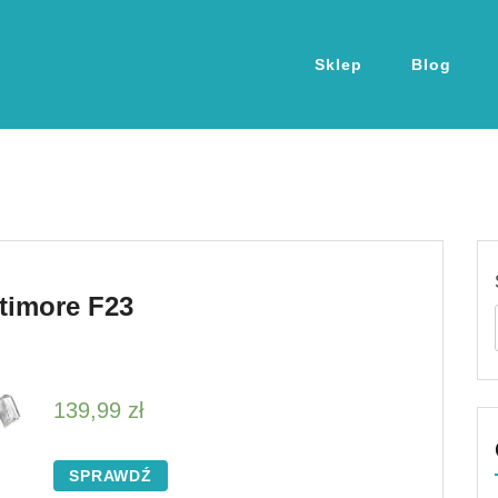
Sklep
Blog
ltimore F23
139,99
zł
SPRAWDŹ