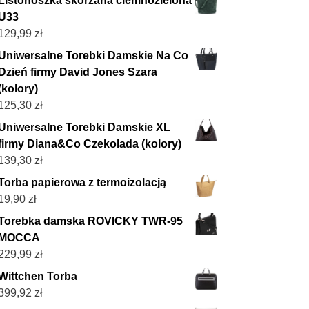
Listonoszka skórzana ciemnozielona
U33
129,99
zł
Uniwersalne Torebki Damskie Na Co
Dzień firmy David Jones Szara
(kolory)
125,30
zł
Uniwersalne Torebki Damskie XL
firmy Diana&Co Czekolada (kolory)
139,30
zł
Torba papierowa z termoizolacją
19,90
zł
Torebka damska ROVICKY TWR-95
MOCCA
229,99
zł
Wittchen Torba
399,92
zł