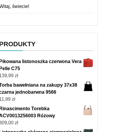
Witaj, świecie!
PRODUKTY
Pikowana listonoszka czerwona Vera
Pelle C75
139,99
zł
Torba bawełniana na zakupy 37x38
czarna jednobarwna 9566
11,99
zł
Rinascimento Torebka
ACV0013256003 Różowy
309,00
zł