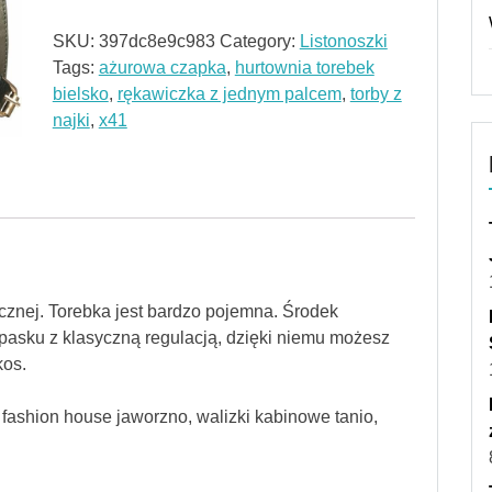
SKU:
397dc8e9c983
Category:
Listonoszki
Tags:
ażurowa czapka
,
hurtownia torebek
bielsko
,
rękawiczka z jednym palcem
,
torby z
najki
,
x41
znej. Torebka jest bardzo pojemna. Środek
asku z klasyczną regulacją, dzięki niemu możesz
kos.
u, fashion house jaworzno, walizki kabinowe tanio,