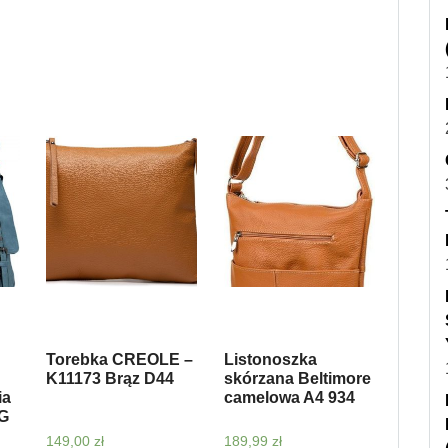
Torebka CREOLE –
Listonoszka
K11173 Brąz D44
skórzana Beltimore
ia
camelowa A4 934
AG
149,00
zł
189,99
zł