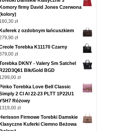
Torebki Damskie Klasyczne 3
Komory firmy David Jones Czerwona
(kolory)
160,30
zł
Kuferek z ozdobnym łańcuszkiem
279,90
zł
Creole Torebka K11170 Czarny
379,00
zł
Torebka DKNY - Valery Sm Satchel
R22D3Q61 Blk/Gold BGD
1299,00
zł
Pinko Torebka Love Bell Classic
Simply 2 Cl AI 22-23 PLTT 1P22U1
Y5H7 Różowy
1319,00
zł
Herisson Firmowe Torebki Damskie
Klasyczne Kuferki Ciemno Beżowa