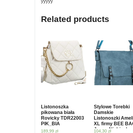
yyyyy
Related products
Listonoszka
Stylowe Torebki
pikowana biała
Damskie
Rovicky TDR22003
Listonoszki Amel
PIK_BIA
XL firmy BEE B
Jasno Niebieska
189,99
zł
104,30
zł