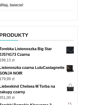
Witaj, świecie!
PRODUKTY
Torebka Listonoszka Big Star
JJ574173 Czarna
198,13
zł
Listonoszka czarna LuluCastagnette
SONJA NOIR
179,99
zł
Liebeskind Chelsea M Torba na
zakupy czarny
851,00
zł