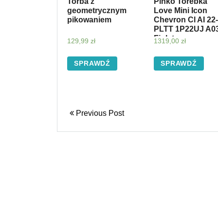
Torba z
Pinko Torebka
geometrycznym
Love Mini Icon
pikowaniem
Chevron Cl AI 22
PLTT 1P22UJ A0
Fioletowy
129,99
zł
1319,00
zł
SPRAWDŹ
SPRAWDŹ
Previous Post