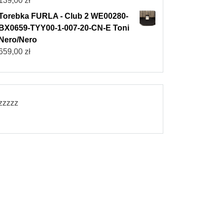
139,00
zł
Torebka FURLA - Club 2 WE00280-
BX0659-TYY00-1-007-20-CN-E Toni
Nero/Nero
659,00
zł
zzzzz