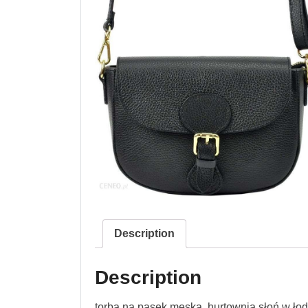
Description
Description
torba na pasek męska, hurtownia słoń w łodz