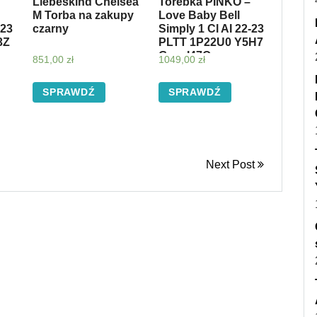
Liebeskind Chelsea
Torebka PINKO –
M Torba na zakupy
Love Baby Bell
-23
czarny
Simply 1 Cl AI 22-23
3Z
PLTT 1P22U0 Y5H7
Grey I47Q
851,00
zł
1049,00
zł
SPRAWDŹ
SPRAWDŹ
Next Post