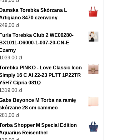
419,00
zł
Damska Torebka Skórzana L
Artigiano 8470 czerwony
249,00
zł
Furla Torebka Club 2 WE00280-
BX1011-O6000-1-007-20-CN-E
Czarny
1039,00
zł
Torebka PINKO - Love Classic Icon
Simply 16 C Al 22-23 PLTT 1P22TR
Y5H7 Cipria 081Q
1319,00
zł
Gabs Beyonce M Torba na ramię
skórzane 28 cm cammeo
281,00
zł
Torba Shopper M Special Edition
Aquarius Reisenthel