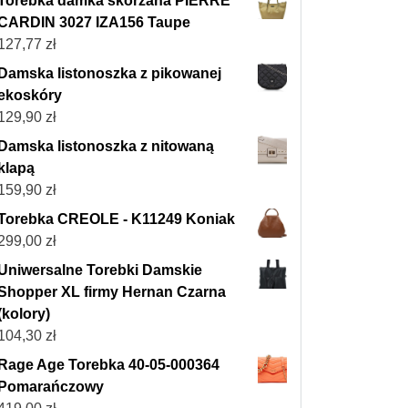
Torebka damka skórzana PIERRE
CARDIN 3027 IZA156 Taupe
127,77
zł
Damska listonoszka z pikowanej
ekoskóry
129,90
zł
Damska listonoszka z nitowaną
klapą
159,90
zł
Torebka CREOLE - K11249 Koniak
299,00
zł
Uniwersalne Torebki Damskie
Shopper XL firmy Hernan Czarna
(kolory)
104,30
zł
Rage Age Torebka 40-05-000364
Pomarańczowy