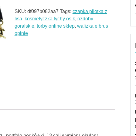
SKU:
df097b082aa7
Tags:
czapka pilotka z
lisa
,
kosmetyczka tychy os k
,
ozdoby
goralskie
,
torby online sklep
,
walizka elbrus
opinie
i, portfele podkówki, 13 cali wymiary, okulary