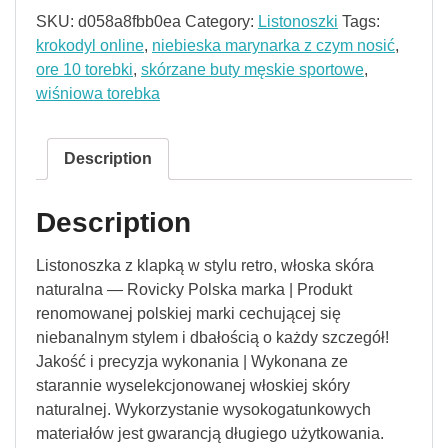
SKU:
d058a8fbb0ea
Category:
Listonoszki
Tags:
krokodyl online
,
niebieska marynarka z czym nosić
,
ore 10 torebki
,
skórzane buty męskie sportowe
,
wiśniowa torebka
Description
Description
Listonoszka z klapką w stylu retro, włoska skóra
naturalna — Rovicky Polska marka | Produkt
renomowanej polskiej marki cechującej się
niebanalnym stylem i dbałością o każdy szczegół!
Jakość i precyzja wykonania | Wykonana ze
starannie wyselekcjonowanej włoskiej skóry
naturalnej. Wykorzystanie wysokogatunkowych
materiałów jest gwarancją długiego użytkowania.