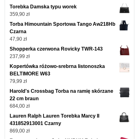
Torebka Damska typu worek
359,90
zł
Torba Himountain Sportowa Tango Aw218Hb
Czarna
47,90
zł
Shopperka czerwona Rovicky TWR-143
237,99
zł
Kopertówka różowo-srebrna listonoszka
BELTIMORE W63
79,99
zł
Harold's Crossbag Torba na ramię skórzane
22 cm braun
684,00
zł
Lauren Ralph Lauren Torebka Marcy II
431852913001 Czarny
869,00
zł