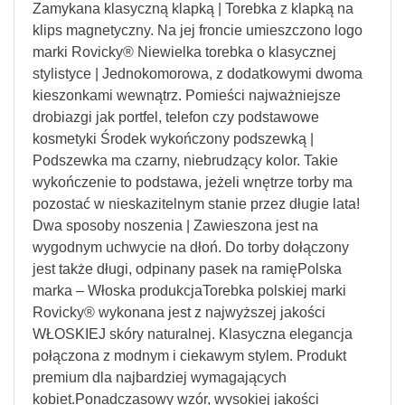
Zamykana klasyczną klapką | Torebka z klapką na
klips magnetyczny. Na jej froncie umieszczono logo
marki Rovicky® Niewielka torebka o klasycznej
stylistyce | Jednokomorowa, z dodatkowymi dwoma
kieszonkami wewnątrz. Pomieści najważniejsze
drobiazgi jak portfel, telefon czy podstawowe
kosmetyki Środek wykończony podszewką |
Podszewka ma czarny, niebrudzący kolor. Takie
wykończenie to podstawa, jeżeli wnętrze torby ma
pozostać w nieskazitelnym stanie przez długie lata!
Dwa sposoby noszenia | Zawieszona jest na
wygodnym uchwycie na dłoń. Do torby dołączony
jest także długi, odpinany pasek na ramięPolska
marka – Włoska produkcjaTorebka polskiej marki
Rovicky® wykonana jest z najwyższej jakości
WŁOSKIEJ skóry naturalnej. Klasyczna elegancja
połączona z modnym i ciekawym stylem. Produkt
premium dla najbardziej wymagających
kobiet.Ponadczasowy wzór, wysokiej jakości