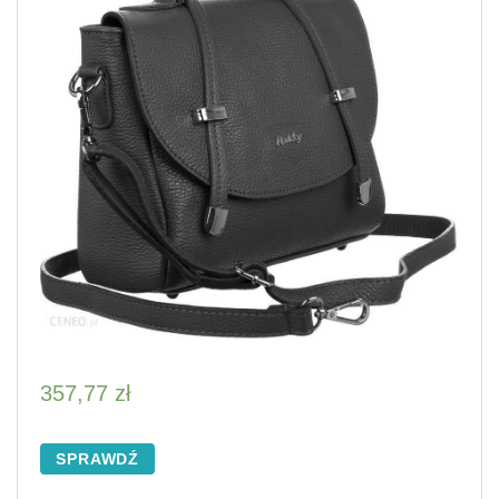
357,77
zł
SPRAWDŹ