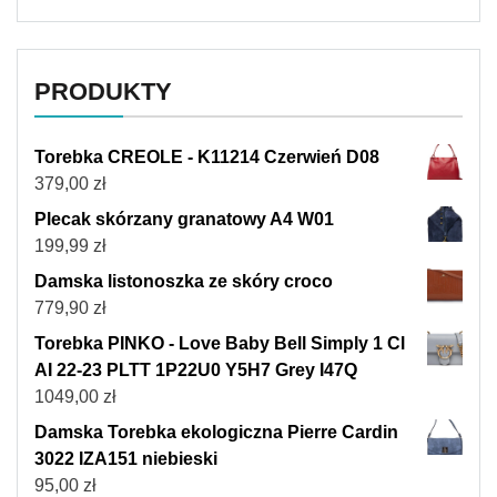
PRODUKTY
Torebka CREOLE - K11214 Czerwień D08
379,00
zł
Plecak skórzany granatowy A4 W01
199,99
zł
Damska listonoszka ze skóry croco
779,90
zł
Torebka PINKO - Love Baby Bell Simply 1 Cl
AI 22-23 PLTT 1P22U0 Y5H7 Grey I47Q
1049,00
zł
Damska Torebka ekologiczna Pierre Cardin
3022 IZA151 niebieski
95,00
zł