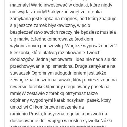
materiały! Warto inwestować w dodatki, które nigdy
nie wyjdą z mody!Praktyczne wnętrzeTorebka
zamykana jest klapką na magnes, pod którą znajduje
się jeszcze zamek błyskawiczny, więc o
bezpieczeństwo swoich rzeczy nie będziesz musiała
się martwić.Jednokomorowa ze środkiem
wykończonym podszewką. Wnętrze wyposażono w 2
kieszonki, które ułatwią rozlokowanie Twoich
drobiazgów. Jedna jest otwarta i idealnie nada się do
przechowywania np. smartfona. Druga zamykana na
suwaczek.Ogromnym udogodnieniem jest także
zewnętrzna kieszeń na suwak, którą umieszczono na
rewersie torebki.Odpinany i regulowany pasek na
ramięW zestawie z torebką otrzymasz także
odpinany wygodnymi karabińczykami pasek, który
umożliwi Ci komfortowe noszenie na
ramieniu.Prosta, klasyczna regulacja pozwoli na
dostosowanie do Twojego wzrostu i sylwetki.Nóżki