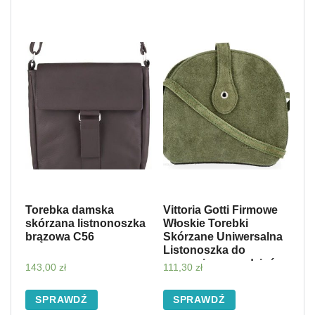
Torebka damska
Vittoria Gotti Firmowe
skórzana listnonoszka
Włoskie Torebki
brązowa C56
Skórzane Uniwersalna
Listonoszka do
noszenia na co dzień
143,00
zł
111,30
zł
Zielona (kolory)
SPRAWDŹ
SPRAWDŹ