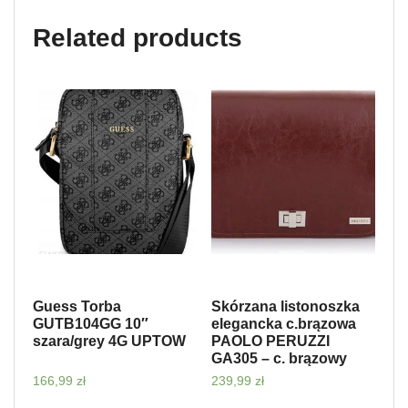
Related products
Guess Torba
Skórzana listonoszka
GUTB104GG 10″
elegancka c.brązowa
szara/grey 4G UPTOW
PAOLO PERUZZI
GA305 – c. brązowy
166,99
zł
239,99
zł