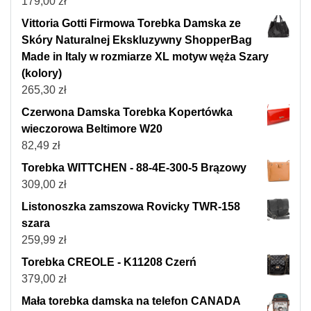
179,00
zł
Vittoria Gotti Firmowa Torebka Damska ze
Skóry Naturalnej Ekskluzywny ShopperBag
Made in Italy w rozmiarze XL motyw węża Szary
(kolory)
265,30
zł
Czerwona Damska Torebka Kopertówka
wieczorowa Beltimore W20
82,49
zł
Torebka WITTCHEN - 88-4E-300-5 Brązowy
309,00
zł
Listonoszka zamszowa Rovicky TWR-158
szara
259,99
zł
Torebka CREOLE - K11208 Czerń
379,00
zł
Mała torebka damska na telefon CANADA