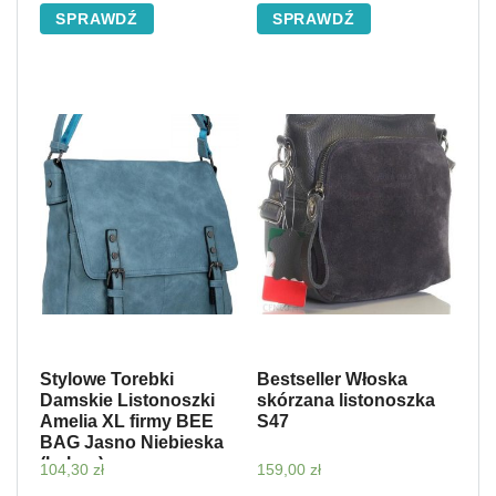
SPRAWDŹ
SPRAWDŹ
Stylowe Torebki
Bestseller Włoska
Damskie Listonoszki
skórzana listonoszka
Amelia XL firmy BEE
S47
BAG Jasno Niebieska
(kolory)
104,30
zł
159,00
zł