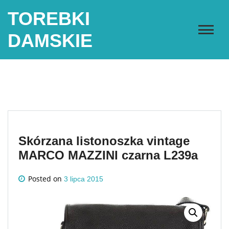
Skip
TOREBKI
to
content
DAMSKIE
Skórzana listonoszka vintage
MARCO MAZZINI czarna L239a
Posted on
3 lipca 2015