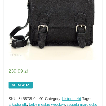
239,99
zł
SPRAWDŹ
SKU:
845878b0ee91
Category:
Listonoszki
Tags:
arkadia ełk
,
torby męskie wrocław
,
zegarki marc ecko