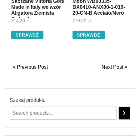
Skórzane Vittoria Gotti
Moon WB00335-
Made in Italy we wzór
BX0410-ANX00-1-019-
Aligatora Ziemista
20-CN-B Acciaio/Nero
(kolory)
314,30
zł
779,00
zł
SPRAWDŹ
SPRAWDŹ
Previous Post
Next Post
Szukaj produktu