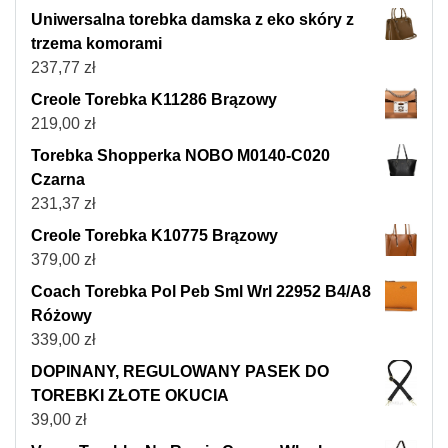
Uniwersalna torebka damska z eko skóry z
trzema komorami
237,77
zł
Creole Torebka K11286 Brązowy
219,00
zł
Torebka Shopperka NOBO M0140-C020
Czarna
231,37
zł
Creole Torebka K10775 Brązowy
379,00
zł
Coach Torebka Pol Peb Sml Wrl 22952 B4/A8
Różowy
339,00
zł
DOPINANY, REGULOWANY PASEK DO
TOREBKI ZŁOTE OKUCIA
39,00
zł