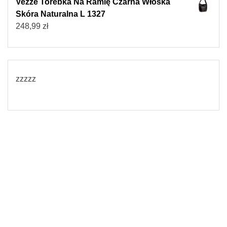
Vezze Torebka Na Ramię Czarna Włoska
Skóra Naturalna L 1327
248,99
zł
zzzzz
© 2026
Torebki damskie
Powered by WordPress