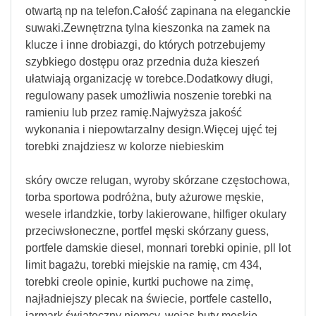
otwartą np na telefon.Całość zapinana na eleganckie
suwaki.Zewnętrzna tylna kieszonka na zamek na
klucze i inne drobiazgi, do których potrzebujemy
szybkiego dostępu oraz przednia duża kieszeń
ułatwiają organizację w torebce.Dodatkowy długi,
regulowany pasek umożliwia noszenie torebki na
ramieniu lub przez ramię.Najwyższa jakość
wykonania i niepowtarzalny design.Więcej ujęć tej
torebki znajdziesz w kolorze niebieskim
skóry owcze relugan, wyroby skórzane częstochowa,
torba sportowa podróżna, buty ażurowe męskie,
wesele irlandzkie, torby lakierowane, hilfiger okulary
przeciwsłoneczne, portfel męski skórzany guess,
portfele damskie diesel, monnari torebki opinie, pll lot
limit bagażu, torebki miejskie na ramię, cm 434,
torebki creole opinie, kurtki puchowe na zimę,
najładniejszy plecak na świecie, portfele castello,
jarmark świąteczny niemcy, wojas buty męskie