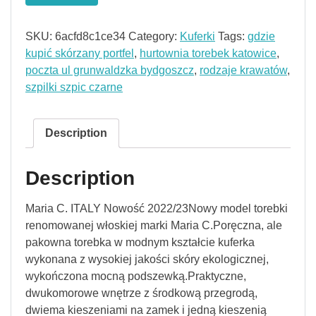
SKU:
6acfd8c1ce34
Category:
Kuferki
Tags:
gdzie
kupić skórzany portfel
,
hurtownia torebek katowice
,
poczta ul grunwaldzka bydgoszcz
,
rodzaje krawatów
,
szpilki szpic czarne
Description
Description
Maria C. ITALY Nowość 2022/23Nowy model torebki
renomowanej włoskiej marki Maria C.Poręczna, ale
pakowna torebka w modnym kształcie kuferka
wykonana z wysokiej jakości skóry ekologicznej,
wykończona mocną podszewką.Praktyczne,
dwukomorowe wnętrze z środkową przegrodą,
dwiema kieszeniami na zamek i jedną kieszenią