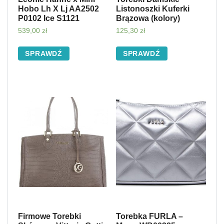
Hobo Lh X Lj AA2502
Listonoszki Kuferki
P0102 Ice S1121
Brązowa (kolory)
539,00
zł
125,30
zł
SPRAWDŹ
SPRAWDŹ
Firmowe Torebki
Torebka FURLA –