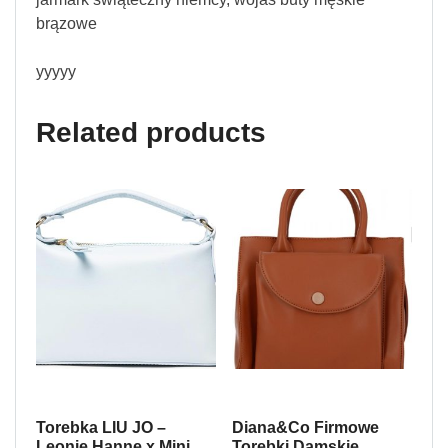
brązowe
yyyyy
Related products
Torebka LIU JO –
Diana&Co Firmowe
Leonie Hanne x Mini
Torebki Damskie