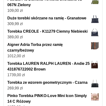
067N Zielony
109,00
zł
Duże torebki skórzane na ramię - Granatowe
309,99
zł
Torebka CREOLE - K11279 Ciemny Niebieski
389,00
zł
Aigner Adria Torba przez ramię
czarny/beżowy
1012,00
zł
Torebka LAUREN RALPH LAUREN - Andie 25
431876722002 Brown
1739,00
zł
Torebka ze wzorem geometrycznym - Czarna
269,99
zł
Pinko Torebka PINKO-Love Mini Icon Simply
14 C Różowy