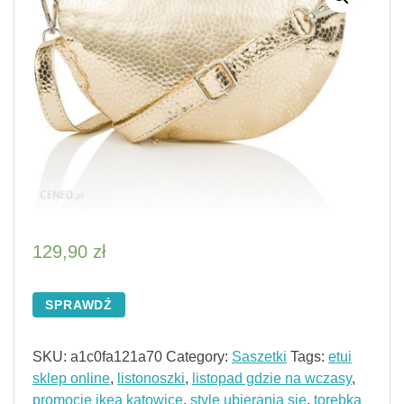
129,90
zł
SPRAWDŹ
SKU:
a1c0fa121a70
Category:
Saszetki
Tags:
etui
sklep online
,
listonoszki
,
listopad gdzie na wczasy
,
promocje ikea katowice
,
style ubierania się
,
torebka