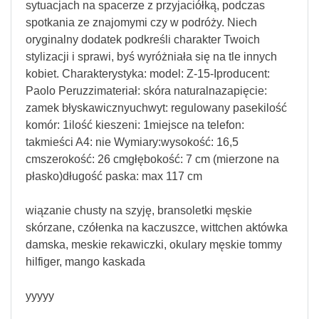
sytuacjach na spacerze z przyjaciółką, podczas
spotkania ze znajomymi czy w podróży. Niech
oryginalny dodatek podkreśli charakter Twoich
stylizacji i sprawi, byś wyróżniała się na tle innych
kobiet. Charakterystyka: model: Z-15-Iproducent:
Paolo Peruzzimateriał: skóra naturalnazapięcie:
zamek błyskawicznyuchwyt: regulowany pasekilość
komór: 1ilość kieszeni: 1miejsce na telefon:
takmieści A4: nie Wymiary:wysokość: 16,5
cmszerokość: 26 cmgłębokość: 7 cm (mierzone na
płasko)długość paska: max 117 cm
wiązanie chusty na szyję, bransoletki męskie
skórzane, czółenka na kaczuszce, wittchen aktówka
damska, meskie rekawiczki, okulary męskie tommy
hilfiger, mango kaskada
yyyyy