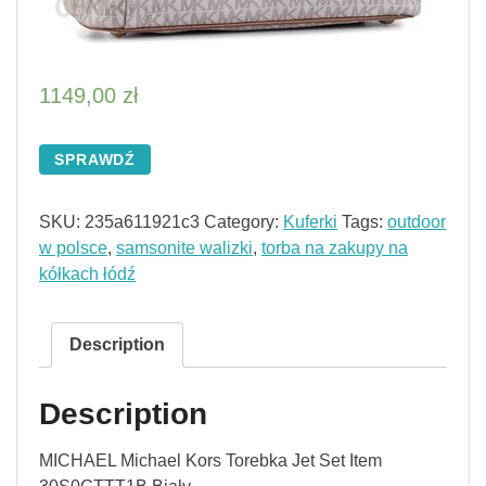
1149,00
zł
SPRAWDŹ
SKU:
235a611921c3
Category:
Kuferki
Tags:
outdoor
w polsce
,
samsonite walizki
,
torba na zakupy na
kółkach łódź
Description
Description
MICHAEL Michael Kors Torebka Jet Set Item