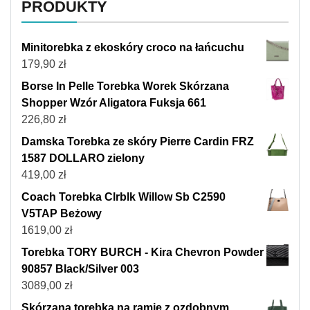
PRODUKTY
Minitorebka z ekoskóry croco na łańcuchu
179,90
zł
Borse In Pelle Torebka Worek Skórzana
Shopper Wzór Aligatora Fuksja 661
226,80
zł
Damska Torebka ze skóry Pierre Cardin FRZ
1587 DOLLARO zielony
419,00
zł
Coach Torebka Clrblk Willow Sb C2590
V5TAP Beżowy
1619,00
zł
Torebka TORY BURCH - Kira Chevron Powder
90857 Black/Silver 003
3089,00
zł
Skórzana torebka na ramię z ozdobnym