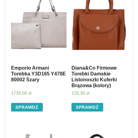
Emporio Armani
Diana&Co Firmowe
Torebka Y3D165 Y478E
Torebki Damskie
80002 Szary
Listonoszki Kuferki
Brązowa (kolory)
1739,00
zł
125,30
zł
SPRAWDŹ
SPRAWDŹ