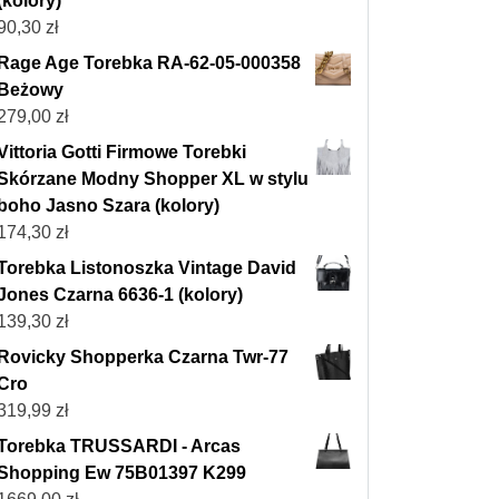
(kolory)
90,30
zł
Rage Age Torebka RA-62-05-000358
Beżowy
279,00
zł
Vittoria Gotti Firmowe Torebki
Skórzane Modny Shopper XL w stylu
boho Jasno Szara (kolory)
174,30
zł
Torebka Listonoszka Vintage David
Jones Czarna 6636-1 (kolory)
139,30
zł
Rovicky Shopperka Czarna Twr-77
Cro
319,99
zł
Torebka TRUSSARDI - Arcas
Shopping Ew 75B01397 K299