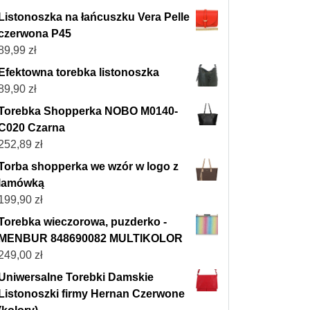
Listonoszka na łańcuszku Vera Pelle
czerwona P45
89,99
zł
Efektowna torebka listonoszka
89,90
zł
Torebka Shopperka NOBO M0140-
C020 Czarna
252,89
zł
Torba shopperka we wzór w logo z
lamówką
199,90
zł
Torebka wieczorowa, puzderko -
MENBUR 848690082 MULTIKOLOR
249,00
zł
Uniwersalne Torebki Damskie
Listonoszki firmy Hernan Czerwone