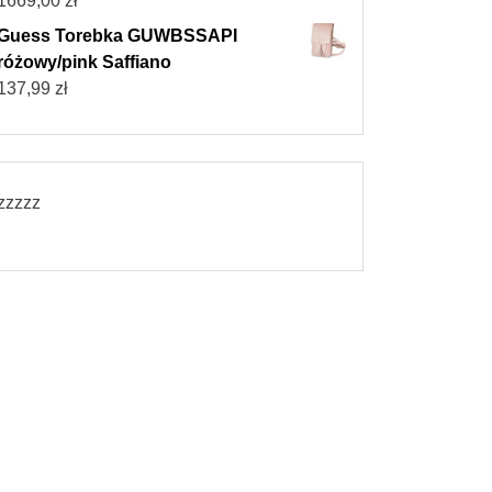
1669,00
zł
Guess Torebka GUWBSSAPI
różowy/pink Saffiano
137,99
zł
zzzzz