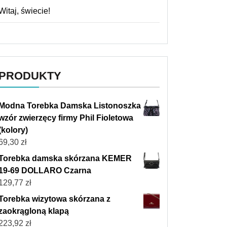
Witaj, świecie!
PRODUKTY
Modna Torebka Damska Listonoszka
wzór zwierzęcy firmy Phil Fioletowa
(kolory)
69,30
zł
Torebka damska skórzana KEMER
19-69 DOLLARO Czarna
129,77
zł
Torebka wizytowa skórzana z
zaokrągloną klapą
223,92
zł